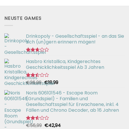
NEUSTE GAMES
Drinkopoly - Gesellschaftsspiel - an das Sie
sich (un)gern erinnern mögen!
Bewertet
Hasbro Kristallica, Kindgerechtes
mit
2.67
Geschicklichkeitsspiel Ab 3 Jahren
von 5
Ursprünglicher
Aktueller
€
26,99
€
19,99
Bewertet
mit
Preis
Preis
2.49
Noris 606101546 - Escape Room
war:
ist:
von 5
(Grundspiel) - Familien und
€26,99
€19,99.
Gesellschaftsspiel für Erwachsene, inkl. 4
Fällen und Chrono Decoder, ab 16 Jahren
Ursprünglicher
Aktueller
€
56,99
€
42,94
Bewertet