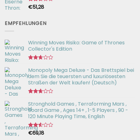
€
51,28
Bewertet
mit
2.59
von 5
EMPFEHLUNGEN
Winning Moves Risiko: Game of Thrones
Collector's Edition
Bewertet
Monopoly Mega Deluxe - Das Brettspiel bei
mit
2.66
dem Sie die teuersten und luxuriösesten
von 5
Straßen der Welt kaufen! (Deutsch)
Bewertet
Stronghold Games , Terraforming Mars ,
mit
2.64
Board Game , Ages 14+ , 1-5 Players , 90 -
von 5
120 Minute Playing Time, English
€
69,18
Bewertet
mit