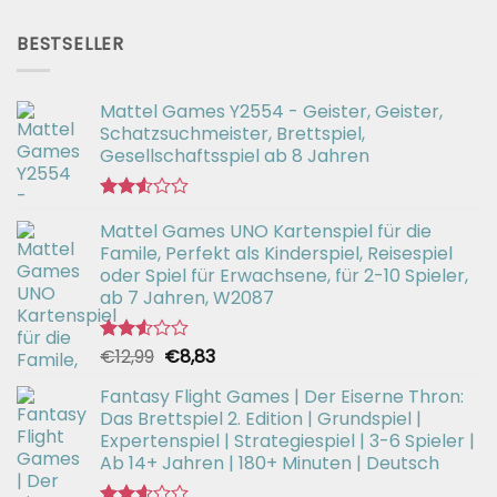
mit
Preis
Preis
2.51
war:
ist:
von 5
BESTSELLER
€56,99
€42,94.
Mattel Games Y2554 - Geister, Geister,
Schatzsuchmeister, Brettspiel,
Gesellschaftsspiel ab 8 Jahren
Bewertet
Mattel Games UNO Kartenspiel für die
mit
2.53
Famile, Perfekt als Kinderspiel, Reisespiel
von 5
oder Spiel für Erwachsene, für 2-10 Spieler,
ab 7 Jahren, W2087
Ursprünglicher
Aktueller
€
12,99
€
8,83
Bewertet
mit
Preis
Preis
2.52
Fantasy Flight Games | Der Eiserne Thron:
war:
ist:
von 5
Das Brettspiel 2. Edition | Grundspiel |
€12,99
€8,83.
Expertenspiel | Strategiespiel | 3-6 Spieler |
Ab 14+ Jahren | 180+ Minuten | Deutsch