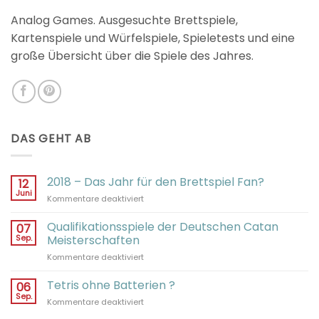
Analog Games. Ausgesuchte Brettspiele,
Kartenspiele und Würfelspiele, Spieletests und eine
große Übersicht über die Spiele des Jahres.
DAS GEHT AB
2018 – Das Jahr für den Brettspiel Fan?
12
Juni
für
Kommentare deaktiviert
2018
–
Qualifikationsspiele der Deutschen Catan
07
Das
Sep.
Meisterschaften
Jahr
für
Kommentare deaktiviert
für
Qualifikationsspiele
den
der
Tetris ohne Batterien ?
Brettspiel
06
Deutschen
Fan?
Sep.
für
Kommentare deaktiviert
Catan
Tetris
Meisterschaften