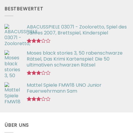
2.54
von 5
BESTBEWERTET
ABACUSSPIELE 03071 - Zooloretto, Spiel des
Jahres 2007, Brettspiel, Kinderspiel
Bewertet
Moses black stories 3, 50 rabenschwarze
mit
3.02
Rätsel, Das Krimi Kartenspiel: Die 50
von 5
ultimativen schwarzen Rätsel
Bewertet
Mattel Spiele FMW18 UNO Junior
mit
3.00
Feuerwehrmann Sam
von 5
Bewertet
mit
2.98
von 5
ÜBER UNS