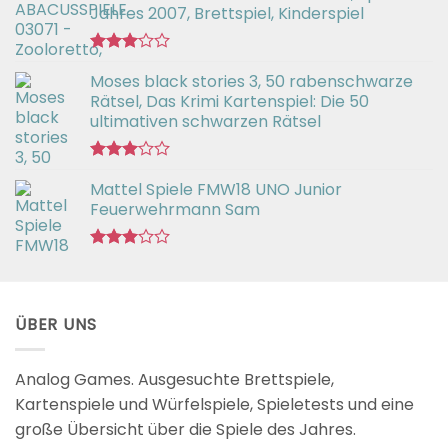
Jahres 2007, Brettspiel, Kinderspiel
Bewertet
Moses black stories 3, 50 rabenschwarze
mit
3.02
Rätsel, Das Krimi Kartenspiel: Die 50
von 5
ultimativen schwarzen Rätsel
Bewertet
Mattel Spiele FMW18 UNO Junior
mit
3.00
Feuerwehrmann Sam
von 5
Bewertet
mit
2.98
von 5
ÜBER UNS
Analog Games. Ausgesuchte Brettspiele,
Kartenspiele und Würfelspiele, Spieletests und eine
große Übersicht über die Spiele des Jahres.