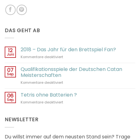
DAS GEHT AB
2018 – Das Jahr für den Brettspiel Fan?
12
Juni
für
Kommentare deaktiviert
2018
–
Qualifikationsspiele der Deutschen Catan
07
Das
Sep.
Meisterschaften
Jahr
für
Kommentare deaktiviert
für
Qualifikationsspiele
den
der
Tetris ohne Batterien ?
Brettspiel
06
Deutschen
Fan?
Sep.
für
Kommentare deaktiviert
Catan
Tetris
Meisterschaften
ohne
Batterien
NEWSLETTER
?
Du willst immer auf dem neusten Stand sein? Trage