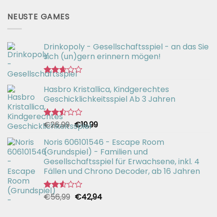
NEUSTE GAMES
Drinkopoly - Gesellschaftsspiel - an das Sie
sich (un)gern erinnern mögen!
Bewertet
Hasbro Kristallica, Kindgerechtes
mit
2.67
Geschicklichkeitsspiel Ab 3 Jahren
von 5
Ursprünglicher
Aktueller
€
26,99
€
19,99
Bewertet
mit
Preis
Preis
2.49
Noris 606101546 - Escape Room
war:
ist:
von 5
(Grundspiel) - Familien und
€26,99
€19,99.
Gesellschaftsspiel für Erwachsene, inkl. 4
Fällen und Chrono Decoder, ab 16 Jahren
Ursprünglicher
Aktueller
€
56,99
€
42,94
Bewertet
mit
Preis
Preis
2.51
war:
ist: