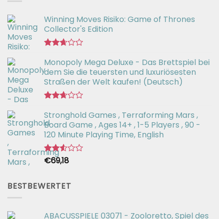
Winning Moves Risiko: Game of Thrones
Collector's Edition
Bewertet
Monopoly Mega Deluxe - Das Brettspiel bei
mit
2.66
dem Sie die teuersten und luxuriösesten
von 5
Straßen der Welt kaufen! (Deutsch)
Bewertet
Stronghold Games , Terraforming Mars ,
mit
2.64
Board Game , Ages 14+ , 1-5 Players , 90 -
von 5
120 Minute Playing Time, English
€
69,18
Bewertet
mit
2.54
von 5
BESTBEWERTET
ABACUSSPIELE 03071 - Zooloretto, Spiel des