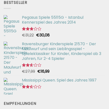
von 5
BESTSELLER
€56,99
€42,94.
Pegasus Spiele 55115G - Istanbul
Kennerspiel des Jahres 2014
Ursprünglicher
Aktueller
€
31,22
€
30,08
Bewertet
mit
Preis
Preis
2.72
Ravensburger Kinderspiele 21570 - Der
war:
ist:
von 5
Maulwurf und sein Lieblingsspiel -
€31,22
€30,08.
Spieleklassiker für Kinder, Kinderspiel ab 3
Jahren, für 2-4 Spieler
Ursprünglicher
Aktueller
€
27,99
€
16,99
Bewertet
mit
Preis
Preis
2.55
Mississippi Queen. Spiel des Jahres 1997
war:
ist:
von 5
€27,99
€16,99.
Bewertet
mit
2.44
EMPFEHLUNGEN
von
5