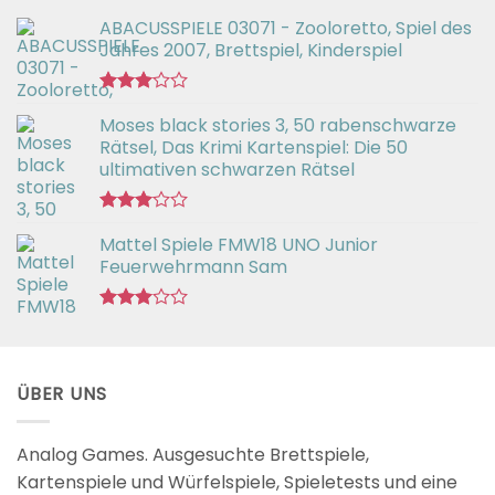
ABACUSSPIELE 03071 - Zooloretto, Spiel des
Jahres 2007, Brettspiel, Kinderspiel
Bewertet
Moses black stories 3, 50 rabenschwarze
mit
3.02
Rätsel, Das Krimi Kartenspiel: Die 50
von 5
ultimativen schwarzen Rätsel
Bewertet
Mattel Spiele FMW18 UNO Junior
mit
3.00
Feuerwehrmann Sam
von 5
Bewertet
mit
2.98
von 5
ÜBER UNS
Analog Games. Ausgesuchte Brettspiele,
Kartenspiele und Würfelspiele, Spieletests und eine