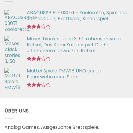
ABACUSSPIELE 03071 - Zooloretto, Spiel des
Jahres 2007, Brettspiel, Kinderspiel
Bewertet
Moses black stories 3, 50 rabenschwarze
mit
3.02
Rätsel, Das Krimi Kartenspiel: Die 50
von 5
ultimativen schwarzen Rätsel
Bewertet
Mattel Spiele FMW18 UNO Junior
mit
3.00
Feuerwehrmann Sam
von 5
Bewertet
mit
2.98
von 5
ÜBER UNS
Analog Games. Ausgesuchte Brettspiele,