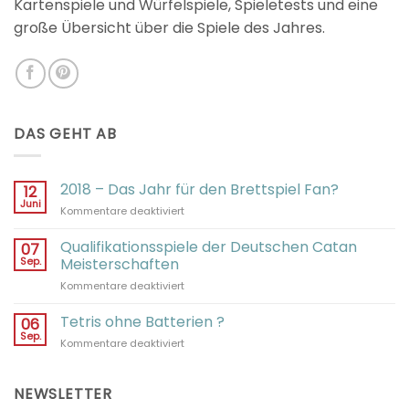
Kartenspiele und Würfelspiele, Spieletests und eine
große Übersicht über die Spiele des Jahres.
DAS GEHT AB
2018 – Das Jahr für den Brettspiel Fan?
12
Juni
für
Kommentare deaktiviert
2018
–
Qualifikationsspiele der Deutschen Catan
07
Das
Sep.
Meisterschaften
Jahr
für
Kommentare deaktiviert
für
Qualifikationsspiele
den
der
Tetris ohne Batterien ?
Brettspiel
06
Deutschen
Fan?
Sep.
für
Kommentare deaktiviert
Catan
Tetris
Meisterschaften
ohne
Batterien
NEWSLETTER
?