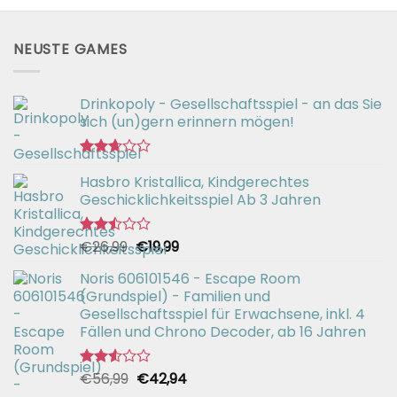
NEUSTE GAMES
Drinkopoly - Gesellschaftsspiel - an das Sie
sich (un)gern erinnern mögen!
Bewertet
Hasbro Kristallica, Kindgerechtes
mit
2.67
Geschicklichkeitsspiel Ab 3 Jahren
von 5
Ursprünglicher
Aktueller
€
26,99
€
19,99
Bewertet
mit
Preis
Preis
2.49
Noris 606101546 - Escape Room
war:
ist:
von 5
(Grundspiel) - Familien und
€26,99
€19,99.
Gesellschaftsspiel für Erwachsene, inkl. 4
Fällen und Chrono Decoder, ab 16 Jahren
Ursprünglicher
Aktueller
€
56,99
€
42,94
Bewertet
mit
Preis
Preis