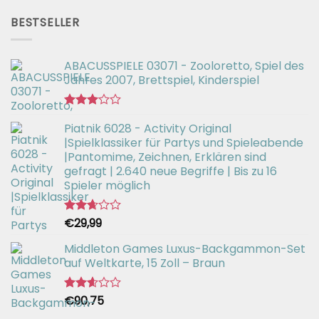
2.51
war:
ist:
von 5
BESTSELLER
€56,99
€42,94.
ABACUSSPIELE 03071 - Zooloretto, Spiel des
Jahres 2007, Brettspiel, Kinderspiel
Bewertet
Piatnik 6028 - Activity Original
mit
3.02
|Spielklassiker für Partys und Spieleabende
von 5
|Pantomime, Zeichnen, Erklären sind
gefragt | 2.640 neue Begriffe | Bis zu 16
Spieler möglich
€
29,99
Bewertet
mit
2.66
Middleton Games Luxus-Backgammon-Set
von 5
auf Weltkarte, 15 Zoll – Braun
€
90,75
Bewertet
mit