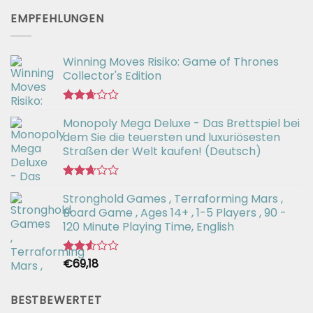
2.61
von 5
EMPFEHLUNGEN
Winning Moves Risiko: Game of Thrones
Collector's Edition
Bewertet
Monopoly Mega Deluxe - Das Brettspiel bei
mit
2.66
dem Sie die teuersten und luxuriösesten
von 5
Straßen der Welt kaufen! (Deutsch)
Bewertet
Stronghold Games , Terraforming Mars ,
mit
2.64
Board Game , Ages 14+ , 1-5 Players , 90 -
von 5
120 Minute Playing Time, English
€
69,18
Bewertet
mit
2.54
von 5
BESTBEWERTET