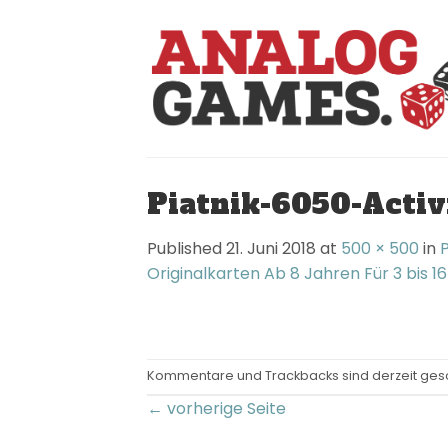
Skip
to
content
Piatnik-6050-Activ
Published
21. Juni 2018
at
500 × 500
in
P
Originalkarten Ab 8 Jahren Für 3 bis 1
Kommentare und Trackbacks sind derzeit ges
←
vorherige Seite