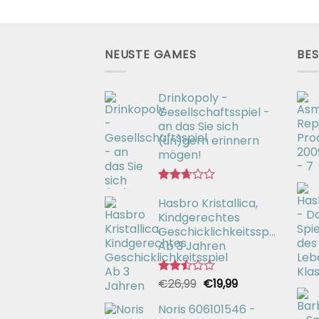
NEUSTE GAMES
BES
Drinkopoly -
Gesellschaftsspiel -
an das Sie sich
(un)gern erinnern
mögen!
Bewertet
Hasbro Kristallica,
mit
2.67
Kindgerechtes
von 5
Geschicklichkeitsspiel
Ab 3 Jahren
Ursprünglicher
Aktueller
€
26,99
€
19,99
Bewertet
mit
Preis
Preis
2.49
Noris 606101546 -
war:
ist:
von 5