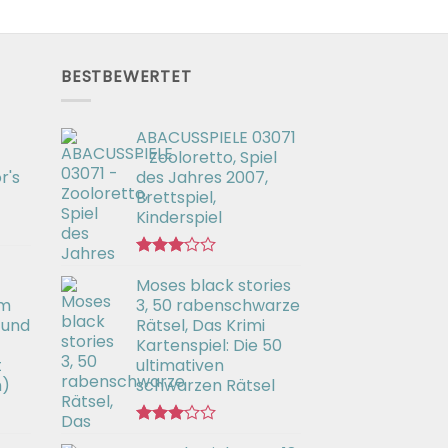
BESTBEWERTET
ABACUSSPIELE 03071
- Zooloretto, Spiel
r's
des Jahres 2007,
Brettspiel,
Kinderspiel
Bewertet
Moses black stories
mit
3.02
em
3, 50 rabenschwarze
von 5
 und
Rätsel, Das Krimi
Kartenspiel: Die 50
t
ultimativen
h)
schwarzen Rätsel
Bewertet