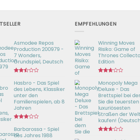
TSELLER
EMPFEHLUNGEN
Asmodee Repos
Winning Moves
Production 200979 -
Risiko: Game of
7 Wonders,
Thrones Collecto
Grundspiel, Deutsch
Edition
Bewertet
Bewertet
Hasbro - Das Spiel
Monopoly Mega
mit
mit
2.50
2.66
des Lebens, Klassiker
Deluxe - Das
von 5
von 5
unter den
Brettspiel bei d
Familienspielen, ab 8
Sie die teuersten
Jahren
luxuriösesten
Straßen der Wel
kaufen! (Deutsc
Bewertet
Barbarossa - Spiel
mit
2.90
des Jahres 1988
Bewertet
von 5