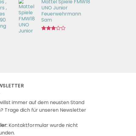
s ,
Mattel Spiele FMW18
mit
3.00
s ,
UNO Junior
von 5
es
Feuerwehrmann
 90
Sam
ing
Bewertet
mit
2.98
von 5
WSLETTER
willst immer auf dem neusten Stand
n? Trage dich für unseren Newsletter
ler:
Kontaktformular wurde nicht
unden.