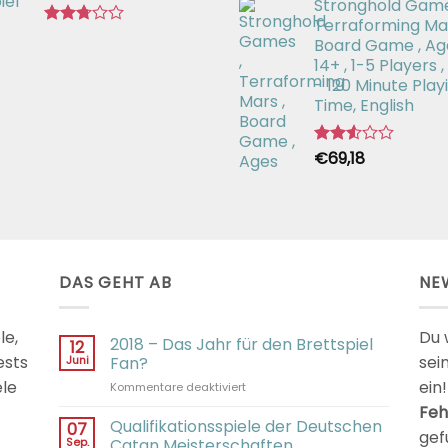
Stronghold Game
mit
2.64
Terraforming Mar
Bewertet
von 5
Board Game , Ag
mit
14+ , 1-5 Players ,
2.71
- 120 Minute Play
von 5
Time, English
€
69,18
Bewertet
mit
2.54
von 5
DAS GEHT AB
NE
le,
Du 
2018 – Das Jahr für den Brettspiel
12
ests
sei
Juni
Fan?
ele
ein!
für
Kommentare deaktiviert
2018
Feh
–
Qualifikationsspiele der Deutschen
07
gef
Das
Sep.
Catan Meisterschaften