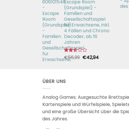
Escape Room
€26,99
€19,99.
(Grundspiel) -
Familien und
Gesellschaftsspiel
für Erwachsene, inkl.
4 Fällen und Chrono
Decoder, ab 16
Jahren
Ursprünglicher
Aktueller
€
56,99
€
42,94
Bewertet
mit
Preis
Preis
2.51
war:
ist:
von 5
€56,99
€42,94.
ÜBER UNS
Analog Games. Ausgesuchte Brettspie
Kartenspiele und Würfelspiele, Spielet
und eine große Übersicht über die Spi
des Jahres.