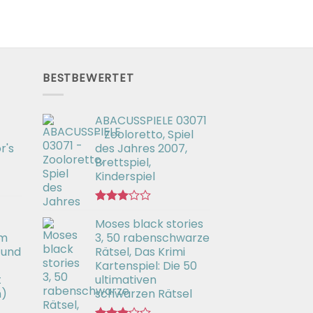
BESTBEWERTET
ABACUSSPIELE 03071
- Zooloretto, Spiel
r's
des Jahres 2007,
Brettspiel,
Kinderspiel
Bewertet
Moses black stories
mit
3.02
em
3, 50 rabenschwarze
von 5
 und
Rätsel, Das Krimi
Kartenspiel: Die 50
t
ultimativen
h)
schwarzen Rätsel