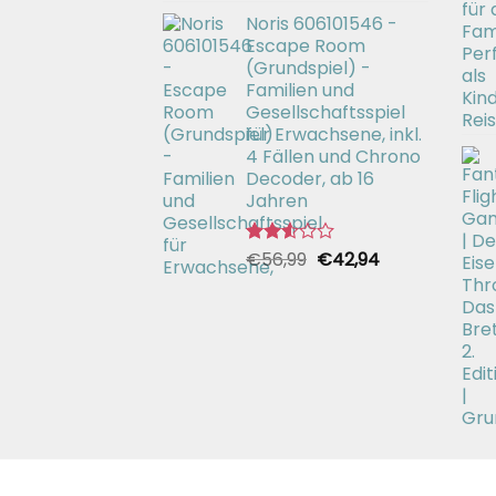
Preis
Preis
2.49
Noris 606101546 -
war:
ist:
von 5
Escape Room
€26,99
€19,99.
(Grundspiel) -
Familien und
Gesellschaftsspiel
für Erwachsene, inkl.
4 Fällen und Chrono
Decoder, ab 16
Jahren
Ursprünglicher
Aktueller
€
56,99
€
42,94
Bewertet
mit
Preis
Preis
2.51
war:
ist:
von 5
€56,99
€42,94.