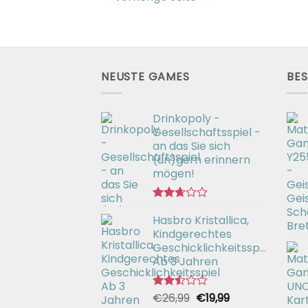
NEUSTE GAMES
BES
Drinkopoly -
Gesellschaftsspiel -
an das Sie sich
(un)gern erinnern
mögen!
Bewertet
Hasbro Kristallica,
mit
2.67
Kindgerechtes
von 5
Geschicklichkeitsspiel
Ab 3 Jahren
Ursprünglicher
Aktueller
€
26,99
€
19,99
Bewertet
mit