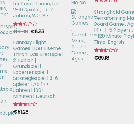
für Erwachsene, für
Bewertet
2-10 Spieler, ab 7
Stronghold Game
mit
Jahren, W2087
2.64
Terraforming Mar
von 5
Board Game , Ag
14+ , 1-5 Players ,
Ursprünglicher
Aktueller
€
12,99
€
8,83
Bewertet
- 120 Minute Play
mit
Preis
Preis
2.52
Time, English
Fantasy Flight
war:
ist:
von 5
Games | Der Eiserne
€12,99
€8,83.
Thron: Das Brettspiel
€
69,18
Bewertet
2. Edition |
mit
Grundspiel |
2.54
Expertenspiel |
von 5
Strategiespiel | 3-6
Spieler | Ab 14+
Jahren | 180+
Minuten | Deutsch
€
51,28
Bewertet
mit
2.59
von 5