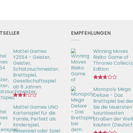
TSELLER
EMPFEHLUNGEN
Mattel Games
Winning Moves
Y2554 - Geister,
Risiko: Game of
Geister,
Thrones Collecto
Schatzsuchmeister,
Edition
Brettspiel,
Gesellschaftsspiel
Bewertet
ab 8 Jahren
Monopoly Mega
mit
2.66
Deluxe - Das
von 5
Brettspiel bei d
Bewertet
Mattel Games UNO
Sie die teuersten
mit
2.53
Kartenspiel für die
luxuriösesten
von 5
Famile, Perfekt als
Straßen der Wel
Kinderspiel,
kaufen! (Deutsc
Reisespiel oder Spiel