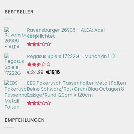
mit
Preis
Preis
2.51
war:
ist:
von 5
BESTSELLER
€56,99
€42,94.
Ravensburger 26906 - ALEA: Adel
verpflichtet
Bewertet
Pegasus Spiele 17222G - Munchkin 1+2
mit
2.49
von 5
Ursprünglicher
Aktueller
€
24,99
€
19,16
Bewertet
mit
Preis
Preis
2.57
EBS Pokertisch Tassenhalter Metall Falten
war:
ist:
von 5
Beine Schwarz/Rot/Grün/Blau Octagon 8
€24,99
€19,16.
Eckige/Rund 120cm X 120cm
Bewertet
mit
EMPFEHLUNGEN
2.51
von 5