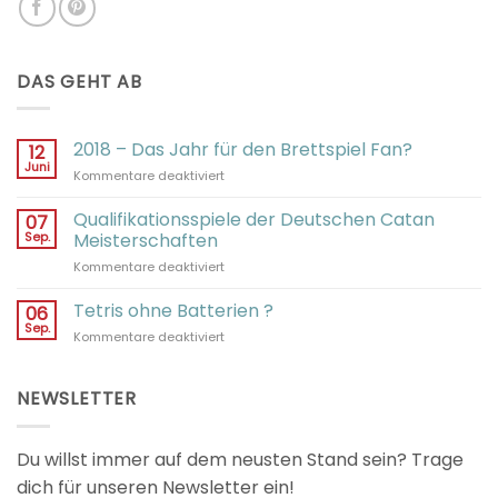
DAS GEHT AB
2018 – Das Jahr für den Brettspiel Fan?
12
Juni
für
Kommentare deaktiviert
2018
–
Qualifikationsspiele der Deutschen Catan
07
Das
Sep.
Meisterschaften
Jahr
für
Kommentare deaktiviert
für
Qualifikationsspiele
den
der
Tetris ohne Batterien ?
Brettspiel
06
Deutschen
Fan?
Sep.
für
Kommentare deaktiviert
Catan
Tetris
Meisterschaften
ohne
Batterien
NEWSLETTER
?
Du willst immer auf dem neusten Stand sein? Trage
dich für unseren Newsletter ein!