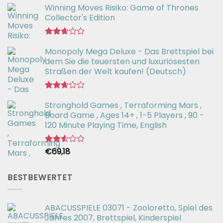
Winning Moves Risiko: Game of Thrones
Collector's Edition
Bewertet
Monopoly Mega Deluxe - Das Brettspiel bei
mit
2.66
dem Sie die teuersten und luxuriösesten
von 5
Straßen der Welt kaufen! (Deutsch)
Bewertet
Stronghold Games , Terraforming Mars ,
mit
2.64
Board Game , Ages 14+ , 1-5 Players , 90 -
von 5
120 Minute Playing Time, English
€
69,18
Bewertet
mit
2.54
von 5
BESTBEWERTET
ABACUSSPIELE 03071 - Zooloretto, Spiel des
Jahres 2007, Brettspiel, Kinderspiel