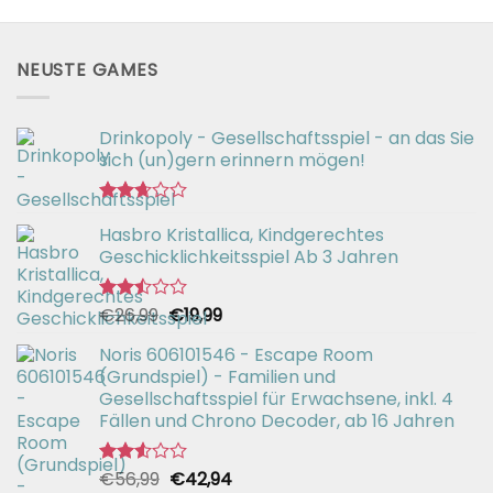
NEUSTE GAMES
Drinkopoly - Gesellschaftsspiel - an das Sie
sich (un)gern erinnern mögen!
Bewertet
Hasbro Kristallica, Kindgerechtes
mit
2.67
Geschicklichkeitsspiel Ab 3 Jahren
von 5
Ursprünglicher
Aktueller
€
26,99
€
19,99
Bewertet
mit
Preis
Preis
2.49
Noris 606101546 - Escape Room
war:
ist:
von 5
(Grundspiel) - Familien und
€26,99
€19,99.
Gesellschaftsspiel für Erwachsene, inkl. 4
Fällen und Chrono Decoder, ab 16 Jahren
Ursprünglicher
Aktueller
€
56,99
€
42,94
Bewertet