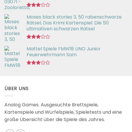
Bewertet
Moses black stories 3, 50 rabenschwarze
mit
3.02
Rätsel, Das Krimi Kartenspiel: Die 50
von 5
ultimativen schwarzen Rätsel
Bewertet
Mattel Spiele FMW18 UNO Junior
mit
3.00
Feuerwehrmann Sam
von 5
Bewertet
mit
2.98
von 5
ÜBER UNS
Analog Games. Ausgesuchte Brettspiele,
Kartenspiele und Würfelspiele, Spieletests und eine
große Übersicht über die Spiele des Jahres.