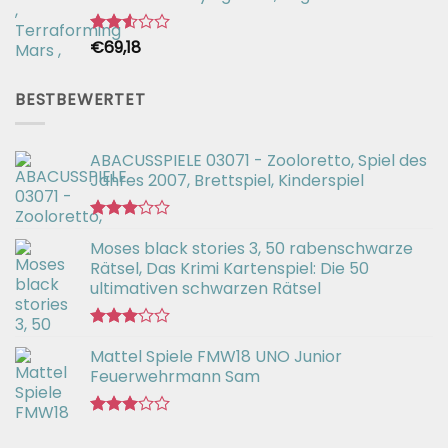
€
69,18
Bewertet
mit
2.54
von 5
BESTBEWERTET
ABACUSSPIELE 03071 - Zooloretto, Spiel des
Jahres 2007, Brettspiel, Kinderspiel
Bewertet
Moses black stories 3, 50 rabenschwarze
mit
3.02
Rätsel, Das Krimi Kartenspiel: Die 50
von 5
ultimativen schwarzen Rätsel
Bewertet
Mattel Spiele FMW18 UNO Junior
mit
3.00
Feuerwehrmann Sam
von 5
Bewertet
mit