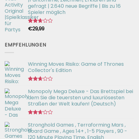
gefragt | 2.640 neue Begriffe | Bis zu 16
Spieler möglich
€
29,99
Bewertet
mit
2.66
von 5
EMPFEHLUNGEN
Winning Moves Risiko: Game of Thrones
Collector's Edition
Bewertet
Monopoly Mega Deluxe - Das Brettspiel bei
mit
2.66
dem Sie die teuersten und luxuriösesten
von 5
Straßen der Welt kaufen! (Deutsch)
Bewertet
Stronghold Games , Terraforming Mars ,
mit
2.64
Board Game , Ages 14+ , 1-5 Players , 90 -
von 5
120 Minute Playing Time, English