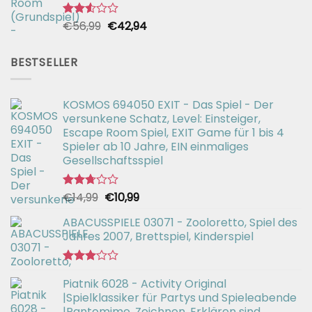
Ursprünglicher
Aktueller
€
56,99
€
42,94
Bewertet
mit
Preis
Preis
2.51
war:
ist:
von 5
BESTSELLER
€56,99
€42,94.
KOSMOS 694050 EXIT - Das Spiel - Der
versunkene Schatz, Level: Einsteiger,
Escape Room Spiel, EXIT Game für 1 bis 4
Spieler ab 10 Jahre, EIN einmaliges
Gesellschaftsspiel
Ursprünglicher
Aktueller
€
14,99
€
10,99
Bewertet
mit
Preis
Preis
2.71
ABACUSSPIELE 03071 - Zooloretto, Spiel des
war:
ist:
von 5
Jahres 2007, Brettspiel, Kinderspiel
€14,99
€10,99.
Bewertet
Piatnik 6028 - Activity Original
mit
3.02
|Spielklassiker für Partys und Spieleabende
von 5
|Pantomime, Zeichnen, Erklären sind