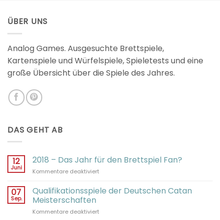
2.98
von 5
ÜBER UNS
Analog Games. Ausgesuchte Brettspiele,
Kartenspiele und Würfelspiele, Spieletests und eine
große Übersicht über die Spiele des Jahres.
DAS GEHT AB
2018 – Das Jahr für den Brettspiel Fan?
12
Juni
für
Kommentare deaktiviert
2018
–
Qualifikationsspiele der Deutschen Catan
07
Das
Sep.
Meisterschaften
Jahr
für
Kommentare deaktiviert
für
Qualifikationsspiele