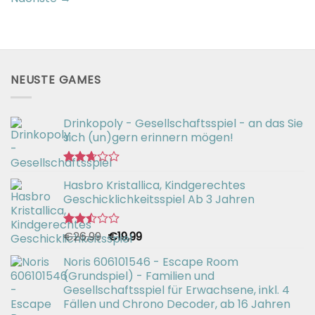
NEUSTE GAMES
Drinkopoly - Gesellschaftsspiel - an das Sie
sich (un)gern erinnern mögen!
Bewertet
Hasbro Kristallica, Kindgerechtes
mit
2.67
Geschicklichkeitsspiel Ab 3 Jahren
von 5
Ursprünglicher
Aktueller
€
26,99
€
19,99
Bewertet
mit
Preis
Preis
2.49
Noris 606101546 - Escape Room
war:
ist:
von 5
(Grundspiel) - Familien und
€26,99
€19,99.
Gesellschaftsspiel für Erwachsene, inkl. 4
Fällen und Chrono Decoder, ab 16 Jahren