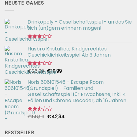
NEUSTE GAMES
Drinkopoly - Gesellschaftsspiel - an das Sie
sich (un)gern erinnern mögen!
Bewertet
Hasbro Kristallica, Kindgerechtes
mit
2.67
Geschicklichkeitsspiel Ab 3 Jahren
von 5
Ursprünglicher
Aktueller
€
26,99
€
19,99
Bewertet
mit
Preis
Preis
2.49
Noris 606101546 - Escape Room
war:
ist:
von 5
(Grundspiel) - Familien und
€26,99
€19,99.
Gesellschaftsspiel für Erwachsene, inkl. 4
Fällen und Chrono Decoder, ab 16 Jahren
Ursprünglicher
Aktueller
€
56,99
€
42,94
Bewertet
mit
Preis
Preis
2.51
war:
ist:
von 5
BESTSELLER
€56,99
€42,94.