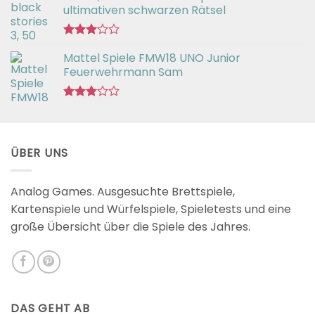
von 5
ultimativen schwarzen Rätsel
Bewertet
Mattel Spiele FMW18 UNO Junior
mit
3.00
Feuerwehrmann Sam
von 5
Bewertet
mit
2.98
von 5
ÜBER UNS
Analog Games. Ausgesuchte Brettspiele,
Kartenspiele und Würfelspiele, Spieletests und eine
große Übersicht über die Spiele des Jahres.
DAS GEHT AB