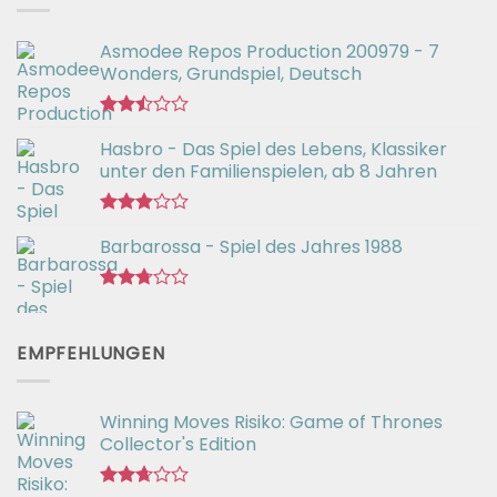
Asmodee Repos Production 200979 - 7
Wonders, Grundspiel, Deutsch
Bewertet
Hasbro - Das Spiel des Lebens, Klassiker
mit
2.50
unter den Familienspielen, ab 8 Jahren
von 5
Bewertet
Barbarossa - Spiel des Jahres 1988
mit
2.90
von 5
Bewertet
mit
2.71
EMPFEHLUNGEN
von 5
Winning Moves Risiko: Game of Thrones
Collector's Edition