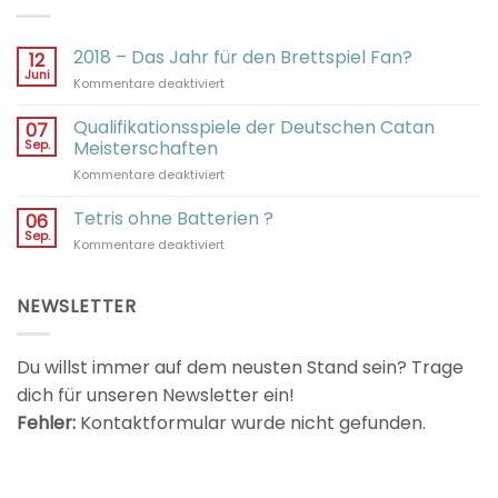
2018 – Das Jahr für den Brettspiel Fan?
12
Juni
für
Kommentare deaktiviert
2018
–
Qualifikationsspiele der Deutschen Catan
07
Das
Sep.
Meisterschaften
Jahr
für
Kommentare deaktiviert
für
Qualifikationsspiele
den
der
Tetris ohne Batterien ?
Brettspiel
06
Deutschen
Fan?
Sep.
für
Kommentare deaktiviert
Catan
Tetris
Meisterschaften
ohne
Batterien
NEWSLETTER
?
Du willst immer auf dem neusten Stand sein? Trage
dich für unseren Newsletter ein!
Fehler:
Kontaktformular wurde nicht gefunden.