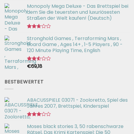
Bewertet
Monopoly Mega Deluxe - Das Brettspiel bei
mit
2.66
dem Sie die teuersten und luxuriösesten
von 5
Straßen der Welt kaufen! (Deutsch)
Bewertet
Stronghold Games , Terraforming Mars ,
mit
2.64
Board Game , Ages 14+ , 1-5 Players , 90 -
von 5
120 Minute Playing Time, English
€
69,18
Bewertet
mit
2.54
von 5
BESTBEWERTET
ABACUSSPIELE 03071 - Zooloretto, Spiel des
Jahres 2007, Brettspiel, Kinderspiel
Bewertet
Moses black stories 3, 50 rabenschwarze
mit
3.02
Rätsel, Das Krimi Kartenspiel: Die 50