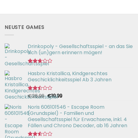
NEUSTE GAMES
Drinkopoly - Gesellschaftsspiel - an das Sie
sich (un)gern erinnern mögen!
Bewertet
Hasbro Kristallica, Kindgerechtes
mit
2.67
Geschicklichkeitsspiel Ab 3 Jahren
von 5
Ursprünglicher
Aktueller
€
26,99
€
19,99
Bewertet
mit
Preis
Preis
2.49
Noris 606101546 - Escape Room
war:
ist:
von 5
(Grundspiel) - Familien und
€26,99
€19,99.
Gesellschaftsspiel für Erwachsene, inkl. 4
Fällen und Chrono Decoder, ab 16 Jahren