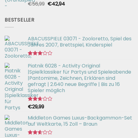
Ursprünglicher
Aktueller
€
56,99
€
42,94
Bewertet
mit
Preis
Preis
2.51
war:
ist:
von 5
BESTSELLER
€56,99
€42,94.
ABACUSSPIELE 03071 - Zooloretto, Spiel des
Jahres 2007, Brettspiel, Kinderspiel
Bewertet
Piatnik 6028 - Activity Original
mit
3.02
|Spielklassiker für Partys und Spieleabende
von 5
|Pantomime, Zeichnen, Erklären sind
gefragt | 2.640 neue Begriffe | Bis zu 16
Spieler möglich
€
29,99
Bewertet
mit
2.66
Middleton Games Luxus-Backgammon-Set
von 5
auf Weltkarte, 15 Zoll – Braun