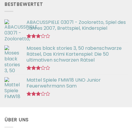
von 5
BESTBEWERTET
ABACUSSPIELE 03071 - Zooloretto, Spiel des
Jahres 2007, Brettspiel, Kinderspiel
Bewertet
Moses black stories 3, 50 rabenschwarze
mit
3.02
Rätsel, Das Krimi Kartenspiel: Die 50
von 5
ultimativen schwarzen Rätsel
Bewertet
Mattel Spiele FMW18 UNO Junior
mit
3.00
Feuerwehrmann Sam
von 5
Bewertet
mit
2.98
von 5
ÜBER UNS