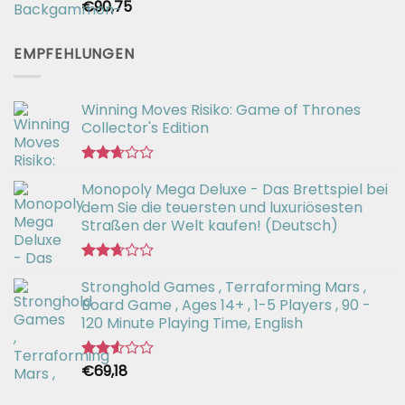
€
90,75
Bewertet
mit
2.61
von 5
EMPFEHLUNGEN
Winning Moves Risiko: Game of Thrones
Collector's Edition
Bewertet
Monopoly Mega Deluxe - Das Brettspiel bei
mit
2.66
dem Sie die teuersten und luxuriösesten
von 5
Straßen der Welt kaufen! (Deutsch)
Bewertet
Stronghold Games , Terraforming Mars ,
mit
2.64
Board Game , Ages 14+ , 1-5 Players , 90 -
von 5
120 Minute Playing Time, English
€
69,18
Bewertet
mit
2.54