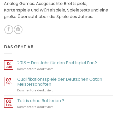
Analog Games. Ausgesuchte Brettspiele,
Kartenspiele und Würfelspiele, Spieletests und eine
große Übersicht über die Spiele des Jahres.
DAS GEHT AB
2018 – Das Jahr für den Brettspiel Fan?
12
Juni
für
Kommentare deaktiviert
2018
–
Qualifikationsspiele der Deutschen Catan
07
Das
Sep.
Meisterschaften
Jahr
für
Kommentare deaktiviert
für
Qualifikationsspiele
den
der
Tetris ohne Batterien ?
Brettspiel
06
Deutschen
Fan?
Sep.
für
Kommentare deaktiviert
Catan
Tetris
Meisterschaften
ohne