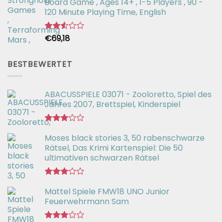
Board Game , Ages 14+ , 1-5 Players , 90 -
von 5
120 Minute Playing Time, English
€
69,18
Bewertet
mit
2.54
von 5
BESTBEWERTET
ABACUSSPIELE 03071 - Zooloretto, Spiel des
Jahres 2007, Brettspiel, Kinderspiel
Bewertet
Moses black stories 3, 50 rabenschwarze
mit
3.02
Rätsel, Das Krimi Kartenspiel: Die 50
von 5
ultimativen schwarzen Rätsel
Bewertet
Mattel Spiele FMW18 UNO Junior
mit
3.00
Feuerwehrmann Sam
von 5