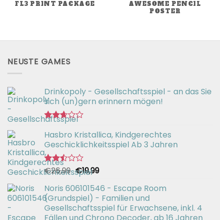
FL3 PRINT PACKAGE
AWESOME PENCIL
POSTER
NEUSTE GAMES
Drinkopoly - Gesellschaftsspiel - an das Sie
sich (un)gern erinnern mögen!
Bewertet
Hasbro Kristallica, Kindgerechtes
mit
2.67
Geschicklichkeitsspiel Ab 3 Jahren
von 5
Ursprünglicher
Aktueller
€
26,99
€
19,99
Bewertet
mit
Preis
Preis
2.49
Noris 606101546 - Escape Room
war:
ist:
von 5
(Grundspiel) - Familien und
€26,99
€19,99.
Gesellschaftsspiel für Erwachsene, inkl. 4
Fällen und Chrono Decoder, ab 16 Jahren