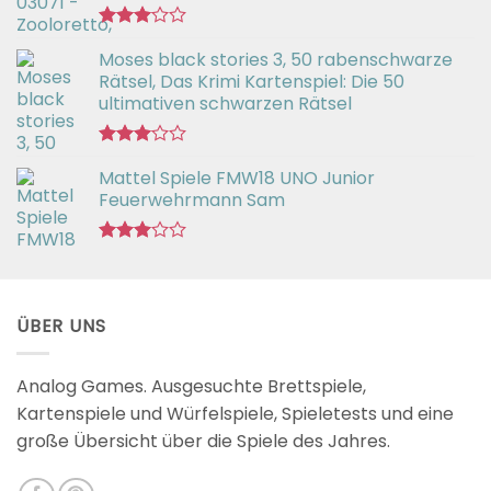
Bewertet
Moses black stories 3, 50 rabenschwarze
mit
3.02
Rätsel, Das Krimi Kartenspiel: Die 50
von 5
ultimativen schwarzen Rätsel
Bewertet
Mattel Spiele FMW18 UNO Junior
mit
3.00
Feuerwehrmann Sam
von 5
Bewertet
mit
2.98
von 5
ÜBER UNS
Analog Games. Ausgesuchte Brettspiele,
Kartenspiele und Würfelspiele, Spieletests und eine
große Übersicht über die Spiele des Jahres.