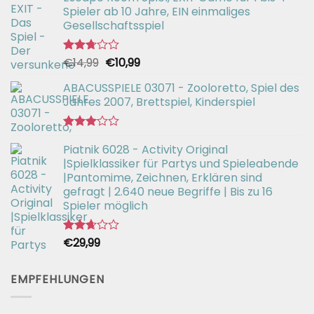
Spieler ab 10 Jahre, EIN einmaliges
Gesellschaftsspiel
Ursprünglicher
Aktueller
€
14,99
€
10,99
Bewertet
mit
Preis
Preis
2.71
ABACUSSPIELE 03071 - Zooloretto, Spiel des
war:
ist:
von 5
Jahres 2007, Brettspiel, Kinderspiel
€14,99
€10,99.
Bewertet
Piatnik 6028 - Activity Original
mit
3.02
|Spielklassiker für Partys und Spieleabende
von 5
|Pantomime, Zeichnen, Erklären sind
gefragt | 2.640 neue Begriffe | Bis zu 16
Spieler möglich
€
29,99
Bewertet
mit
2.66
von 5
EMPFEHLUNGEN