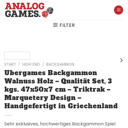
Skip
to
content
FILTER
START
/
HIGH END
/
BACKGAMMON
Ubergames Backgammon
Walnuss Holz – Qualität Set, 3
kgs. 47x50x7 cm – Triktrak –
Marquetery Design –
Handgefertigt in Griechenland
Sehr exklusives, hochwertiges Backgammon Spiel