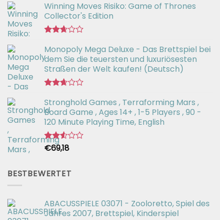
Winning Moves Risiko: Game of Thrones
Collector's Edition
Bewertet
Monopoly Mega Deluxe - Das Brettspiel bei
mit
2.66
dem Sie die teuersten und luxuriösesten
von 5
Straßen der Welt kaufen! (Deutsch)
Bewertet
Stronghold Games , Terraforming Mars ,
mit
2.64
Board Game , Ages 14+ , 1-5 Players , 90 -
von 5
120 Minute Playing Time, English
€
69,18
Bewertet
mit
2.54
von 5
BESTBEWERTET
ABACUSSPIELE 03071 - Zooloretto, Spiel des
Jahres 2007, Brettspiel, Kinderspiel