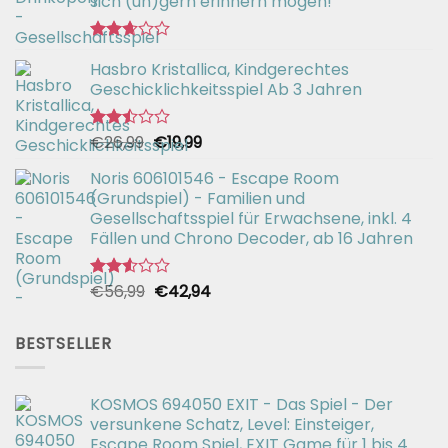
sich (un)gern erinnern mögen!
Bewertet
Hasbro Kristallica, Kindgerechtes
mit
2.67
Geschicklichkeitsspiel Ab 3 Jahren
von 5
Ursprünglicher
Aktueller
€
26,99
€
19,99
Bewertet
mit
Preis
Preis
2.49
Noris 606101546 - Escape Room
war:
ist:
von 5
(Grundspiel) - Familien und
€26,99
€19,99.
Gesellschaftsspiel für Erwachsene, inkl. 4
Fällen und Chrono Decoder, ab 16 Jahren
Ursprünglicher
Aktueller
€
56,99
€
42,94
Bewertet
mit
Preis
Preis
2.51
war:
ist:
von 5
BESTSELLER
€56,99
€42,94.
KOSMOS 694050 EXIT - Das Spiel - Der
versunkene Schatz, Level: Einsteiger,
Escape Room Spiel, EXIT Game für 1 bis 4