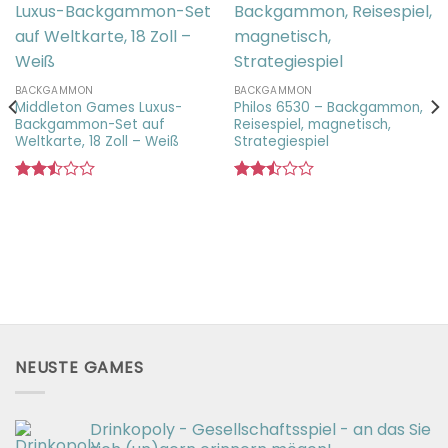
BACKGAMMON
BACKGAMMON
Middleton Games Luxus-
Philos 6530 – Backgammon,
Backgammon-Set auf
Reisespiel, magnetisch,
Weltkarte, 18 Zoll – Weiß
Strategiespiel
Bewertet
Bewertet
mit
mit
2.50
2.51
von 5
von 5
NEUSTE GAMES
Drinkopoly - Gesellschaftsspiel - an das Sie