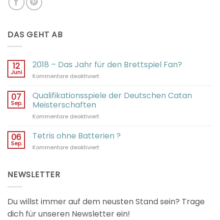
DAS GEHT AB
2018 – Das Jahr für den Brettspiel Fan?
12
Juni
für
Kommentare deaktiviert
2018
–
Qualifikationsspiele der Deutschen Catan
07
Das
Sep.
Meisterschaften
Jahr
für
Kommentare deaktiviert
für
Qualifikationsspiele
den
der
Tetris ohne Batterien ?
Brettspiel
06
Deutschen
Fan?
Sep.
für
Kommentare deaktiviert
Catan
Tetris
Meisterschaften
ohne
Batterien
NEWSLETTER
?
Du willst immer auf dem neusten Stand sein? Trage
dich für unseren Newsletter ein!