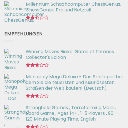
2.82
Millennium Schachcomputer ChessGenius,
war:
ist:
von 5
ChessGenius Pro und Netzteil
€14,99
€9,99.
Bewertet
mit
EMPFEHLUNGEN
2.44
von
5
Winning Moves Risiko: Game of Thrones
Collector's Edition
Bewertet
Monopoly Mega Deluxe - Das Brettspiel bei
mit
2.66
dem Sie die teuersten und luxuriösesten
von 5
Straßen der Welt kaufen! (Deutsch)
Bewertet
Stronghold Games , Terraforming Mars ,
mit
2.64
Board Game , Ages 14+ , 1-5 Players , 90 -
von 5
120 Minute Playing Time, English