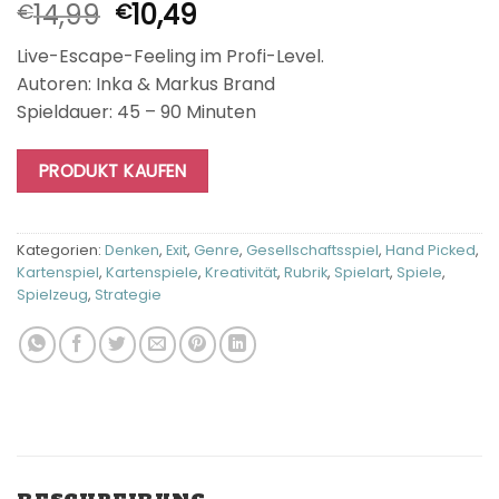
Ursprünglicher
Aktueller
14,99
10,49
€
€
Preis
Preis
Live-Escape-Feeling im Profi-Level.
war:
ist:
Autoren: Inka & Markus Brand
€14,99
€10,49.
Spieldauer: 45 – 90 Minuten
PRODUKT KAUFEN
Kategorien:
Denken
,
Exit
,
Genre
,
Gesellschaftsspiel
,
Hand Picked
,
Kartenspiel
,
Kartenspiele
,
Kreativität
,
Rubrik
,
Spielart
,
Spiele
,
Spielzeug
,
Strategie