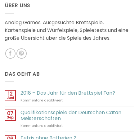
von 5
ÜBER UNS
Analog Games. Ausgesuchte Brettspiele,
Kartenspiele und Würfelspiele, Spieletests und eine
große Übersicht über die Spiele des Jahres.
DAS GEHT AB
2018 – Das Jahr für den Brettspiel Fan?
12
Juni
für
Kommentare deaktiviert
2018
–
Qualifikationsspiele der Deutschen Catan
07
Das
Sep.
Meisterschaften
Jahr
für
Kommentare deaktiviert
für
Qualifikationsspiele
den
der
Tetris ohne Batterien ?
Brettspiel
06