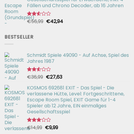
Fällen und Chrono Decoder, ab 16 Jahren
Ursprünglicher
Aktueller
€
56,99
€
42,94
Bewertet
mit
Preis
Preis
2.51
war:
ist:
von 5
BESTSELLER
€56,99
€42,94.
Schmidt Spiele 49090 - Auf Achse, Spiel des
Jahres 1987
Ursprünglicher
Aktueller
€
36,99
€
27,63
Bewertet
mit
Preis
Preis
2.51
KOSMOS 692681 EXIT - Das Spiel - Die
war:
ist:
von 5
verlassene Hütte, Level: Fortgeschrittene,
€36,99
€27,63.
Escape Room Spiel, EXIT Game für 1-4
Spieler ab 12 Jahre, EIN einmaliges
Gesellschaftsspiel
Ursprünglicher
Aktueller
€
14,99
€
9,99
Bewertet
mit
Preis
Preis