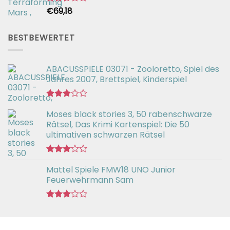
€
69,18
Bewertet
mit
2.54
von 5
BESTBEWERTET
ABACUSSPIELE 03071 - Zooloretto, Spiel des
Jahres 2007, Brettspiel, Kinderspiel
Bewertet
Moses black stories 3, 50 rabenschwarze
mit
3.02
Rätsel, Das Krimi Kartenspiel: Die 50
von 5
ultimativen schwarzen Rätsel
Bewertet
Mattel Spiele FMW18 UNO Junior
mit
3.00
Feuerwehrmann Sam
von 5
Bewertet
mit
2.98