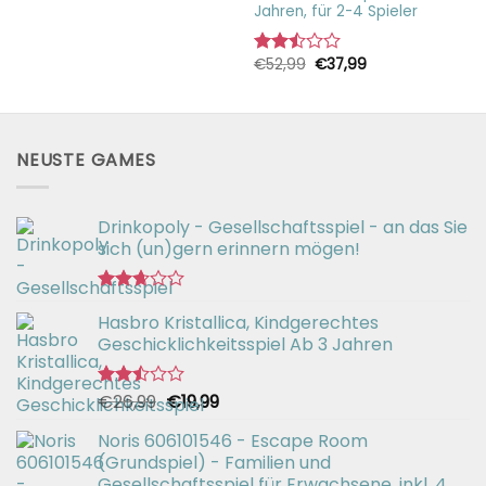
Jahren, für 2-4 Spieler
Ursprünglicher
Aktueller
€
52,99
€
37,99
Bewertet
Preis
Preis
mit
war:
ist:
2.51
€52,99
€37,99.
von 5
NEUSTE GAMES
Drinkopoly - Gesellschaftsspiel - an das Sie
sich (un)gern erinnern mögen!
Bewertet
Hasbro Kristallica, Kindgerechtes
mit
2.67
Geschicklichkeitsspiel Ab 3 Jahren
von 5
Ursprünglicher
Aktueller
€
26,99
€
19,99
Bewertet
mit
Preis
Preis
2.49
Noris 606101546 - Escape Room
war:
ist:
von 5
(Grundspiel) - Familien und
€26,99
€19,99.
Gesellschaftsspiel für Erwachsene, inkl. 4