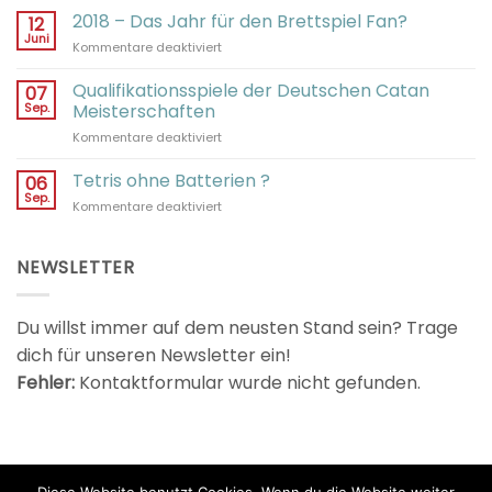
2018 – Das Jahr für den Brettspiel Fan?
12
Juni
für
Kommentare deaktiviert
2018
–
Qualifikationsspiele der Deutschen Catan
07
Das
Sep.
Meisterschaften
Jahr
für
Kommentare deaktiviert
für
Qualifikationsspiele
den
der
Tetris ohne Batterien ?
Brettspiel
06
Deutschen
Fan?
Sep.
für
Kommentare deaktiviert
Catan
Tetris
Meisterschaften
ohne
Batterien
NEWSLETTER
?
Du willst immer auf dem neusten Stand sein? Trage
dich für unseren Newsletter ein!
Fehler:
Kontaktformular wurde nicht gefunden.