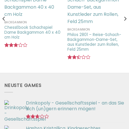
BACKGAMMON
ChessEbook Schachspiel
BACKGAMMON
Dame Backgammon 40 x 40
Philos 2801 – Reise-Schach-
cm Holz
Backgammon-Dame-Set,
aus Kunstleder zum Rollen,
Feld 25mm
Bewertet
mit
2.80
Bewertet
von 5
mit
2.41
von
5
NEUSTE GAMES
Drinkopoly - Gesellschaftsspiel - an das Sie
sich (un)gern erinnern mögen!
Bewertet
Hasbro Kristallica, Kindgerechtes
mit