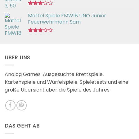
Bewertet
Mattel Spiele FMW18 UNO Junior
mit
3.00
Feuerwehrmann Sam
von 5
Bewertet
mit
2.98
von 5
ÜBER UNS
Analog Games. Ausgesuchte Brettspiele,
Kartenspiele und Würfelspiele, Spieletests und eine
große Übersicht über die Spiele des Jahres.
DAS GEHT AB