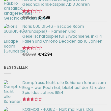
2.67
Geschicklichkeitsspiel Ab 3 Jahren
von 5
Ursprünglicher
Aktueller
€
26,99
€
19,99
Bewertet
mit
Preis
Preis
2.49
Noris 606101546 - Escape Room
war:
ist:
von 5
(Grundspiel) - Familien und
€26,99
€19,99.
Gesellschaftsspiel für Erwachsene, inkl. 4
Fällen und Chrono Decoder, ab 16 Jahren
Ursprünglicher
Aktueller
€
56,99
€
42,94
Bewertet
mit
Preis
Preis
2.51
war:
ist:
von 5
BESTSELLER
€56,99
€42,94.
Dampfross. Nicht alle Schienen führen zum
Sieg - wer Pech hat, bleibt auf der Strecke.
Spiel des Jahres 1984
Bewertet
KOSMOS 740382 - Halt mal kurz, Das
mit