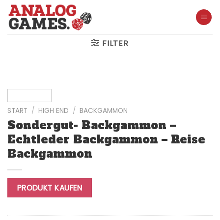
Skip
to
content
FILTER
START
/
HIGH END
/
BACKGAMMON
Sondergut- Backgammon –
Echtleder Backgammon – Reise
Backgammon
PRODUKT KAUFEN