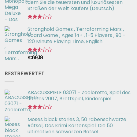
2.66
dem Sie die teuersten und luxuriösesten
von 5
Straßen der Welt kaufen! (Deutsch)
Bewertet
Stronghold Games , Terraforming Mars ,
mit
2.64
Board Game , Ages 14+ , 1-5 Players , 90 -
von 5
120 Minute Playing Time, English
€
69,18
Bewertet
mit
2.54
von 5
BESTBEWERTET
ABACUSSPIELE 03071 - Zooloretto, Spiel des
Jahres 2007, Brettspiel, Kinderspiel
Bewertet
Moses black stories 3, 50 rabenschwarze
mit
3.02
Rätsel, Das Krimi Kartenspiel: Die 50
von 5
ultimativen schwarzen Rätsel