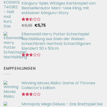
2.57
Känguru-Spiel, Witziges Kartenspiel von
von 5
Bestsellerautor Marc-Uwe Kling, mit
exklusiver Känguru-Story
Ursprünglicher
Aktueller
€
8,99
€
5,75
Bewertet
mit
Preis
Preis
2.50
Elbenwald Harry Potter Schachspiel
war:
ist:
von 5
Nachbildung aus Stein der Weisen
€8,99
€5,75.
Schachbrett Hartholz Schachfiguren
lizenziert 50 x 50cm
Bewertet
mit
EMPFEHLUNGEN
2.66
von 5
Winning Moves Risiko: Game of Thrones
Collector's Edition
Bewertet
Monopoly Mega Deluxe - Das Brettspiel bei
mit