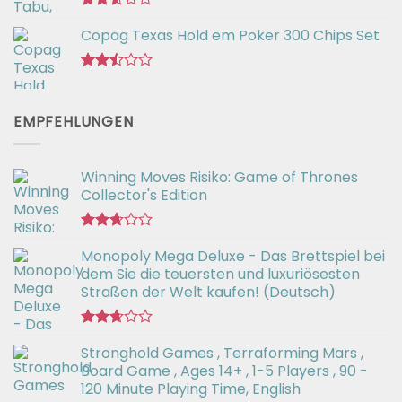
Bewertet
Copag Texas Hold em Poker 300 Chips Set
mit
2.52
von 5
Bewertet
mit
2.48
EMPFEHLUNGEN
von 5
Winning Moves Risiko: Game of Thrones
Collector's Edition
Bewertet
Monopoly Mega Deluxe - Das Brettspiel bei
mit
2.66
dem Sie die teuersten und luxuriösesten
von 5
Straßen der Welt kaufen! (Deutsch)
Bewertet
Stronghold Games , Terraforming Mars ,
mit
2.64
Board Game , Ages 14+ , 1-5 Players , 90 -
von 5
120 Minute Playing Time, English