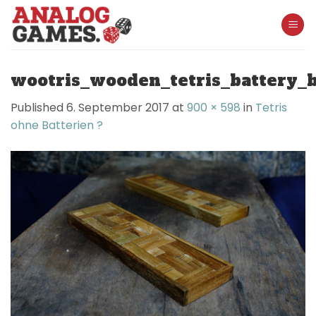
Skip
to
content
wootris_wooden_tetris_battery_
Published
6. September 2017
at
900 × 598
in
Tetris
ohne Batterien ?