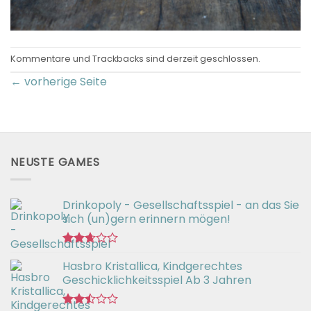
Kommentare und Trackbacks sind derzeit geschlossen.
←
vorherige Seite
NEUSTE GAMES
Drinkopoly - Gesellschaftsspiel - an das Sie
sich (un)gern erinnern mögen!
Bewertet
Hasbro Kristallica, Kindgerechtes
mit
2.67
Geschicklichkeitsspiel Ab 3 Jahren
von 5