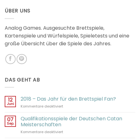
2.98
von 5
ÜBER UNS
Analog Games. Ausgesuchte Brettspiele,
Kartenspiele und Würfelspiele, Spieletests und eine
große Übersicht über die Spiele des Jahres.
DAS GEHT AB
2018 – Das Jahr für den Brettspiel Fan?
12
Juni
für
Kommentare deaktiviert
2018
–
Qualifikationsspiele der Deutschen Catan
07
Das
Sep.
Meisterschaften
Jahr
für
Kommentare deaktiviert
für
Qualifikationsspiele
den