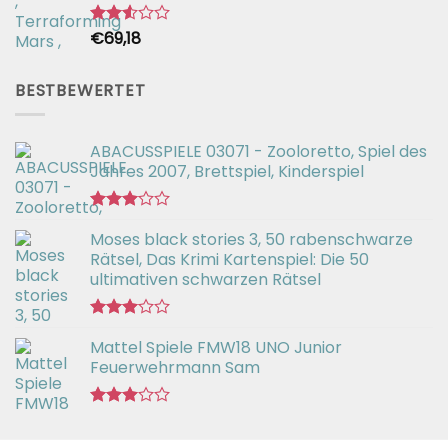
€
69,18
Bewertet
mit
2.54
von 5
BESTBEWERTET
ABACUSSPIELE 03071 - Zooloretto, Spiel des
Jahres 2007, Brettspiel, Kinderspiel
Bewertet
Moses black stories 3, 50 rabenschwarze
mit
3.02
Rätsel, Das Krimi Kartenspiel: Die 50
von 5
ultimativen schwarzen Rätsel
Bewertet
Mattel Spiele FMW18 UNO Junior
mit
3.00
Feuerwehrmann Sam
von 5
Bewertet
mit