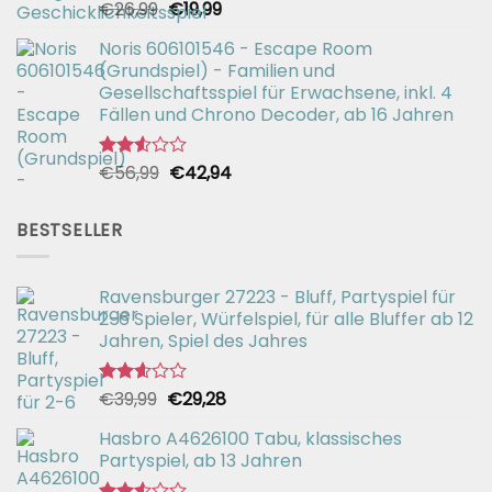
Ursprünglicher
Aktueller
€
26,99
€
19,99
Bewertet
mit
Preis
Preis
2.49
Noris 606101546 - Escape Room
war:
ist:
von 5
(Grundspiel) - Familien und
€26,99
€19,99.
Gesellschaftsspiel für Erwachsene, inkl. 4
Fällen und Chrono Decoder, ab 16 Jahren
Ursprünglicher
Aktueller
€
56,99
€
42,94
Bewertet
mit
Preis
Preis
2.51
war:
ist:
von 5
BESTSELLER
€56,99
€42,94.
Ravensburger 27223 - Bluff, Partyspiel für
2-6 Spieler, Würfelspiel, für alle Bluffer ab 12
Jahren, Spiel des Jahres
Ursprünglicher
Aktueller
€
39,99
€
29,28
Bewertet
mit
Preis
Preis
2.57
Hasbro A4626100 Tabu, klassisches
war:
ist:
von 5
Partyspiel, ab 13 Jahren
€39,99
€29,28.