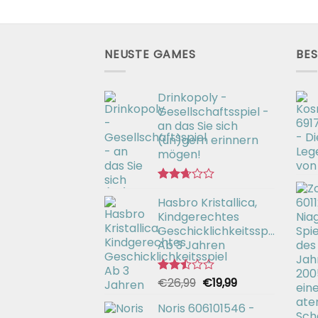
NEUSTE GAMES
BES
Drinkopoly -
Gesellschaftsspiel -
an das Sie sich
(un)gern erinnern
mögen!
Bewertet
Hasbro Kristallica,
mit
2.67
Kindgerechtes
von 5
Geschicklichkeitsspiel
Ab 3 Jahren
Ursprünglicher
Aktueller
€
26,99
€
19,99
Bewertet
mit
Preis
Preis
2.49
Noris 606101546 -
war:
ist:
von 5