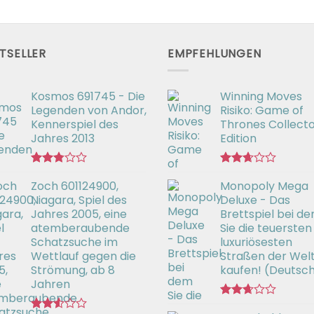
TSELLER
EMPFEHLUNGEN
Kosmos 691745 - Die
Winning Moves
Legenden von Andor,
Risiko: Game of
Kennerspiel des
Thrones Collecto
Jahres 2013
Edition
Bewertet
Bewertet
Zoch 601124900,
Monopoly Mega
mit
mit
2.77
2.66
Niagara, Spiel des
Deluxe - Das
von 5
von 5
Jahres 2005, eine
Brettspiel bei d
atemberaubende
Sie die teuersten
Schatzsuche im
luxuriösesten
Wettlauf gegen die
Straßen der Wel
Strömung, ab 8
kaufen! (Deutsc
Jahren
Bewertet