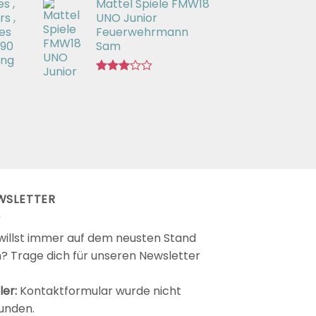
s ,
Mattel Spiele FMW18
mit
3.00
s ,
UNO Junior
von 5
es
Feuerwehrmann
 90
Sam
ing
Bewertet
mit
2.98
von 5
WSLETTER
willst immer auf dem neusten Stand
n? Trage dich für unseren Newsletter
ler:
Kontaktformular wurde nicht
unden.