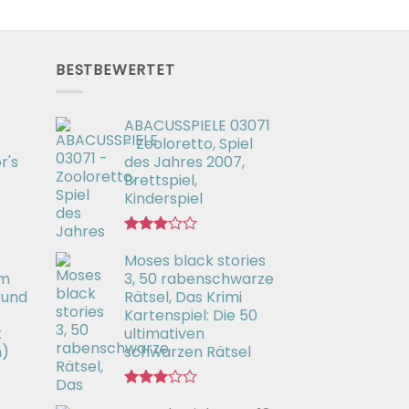
BESTBEWERTET
ABACUSSPIELE 03071
- Zooloretto, Spiel
r's
des Jahres 2007,
Brettspiel,
Kinderspiel
Bewertet
Moses black stories
mit
3.02
em
3, 50 rabenschwarze
von 5
 und
Rätsel, Das Krimi
Kartenspiel: Die 50
t
ultimativen
h)
schwarzen Rätsel
Bewertet