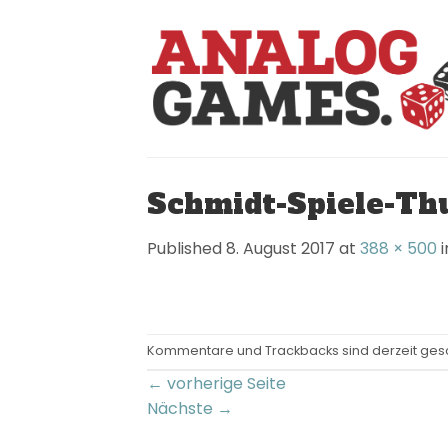
Skip
to
content
Schmidt-Spiele-Thu
Published
8. August 2017
at
388 × 500
i
Kommentare und Trackbacks sind derzeit ges
←
vorherige Seite
Nächste
→