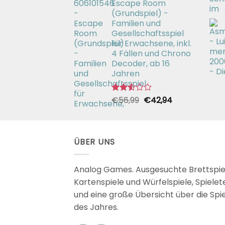
Escape Room
€26,99
€19,99.
(Grundspiel) -
Familien und
Gesellschaftsspiel
für Erwachsene, inkl.
4 Fällen und Chrono
Decoder, ab 16
Jahren
Ursprünglicher
Aktueller
€
56,99
€
42,94
Bewertet
mit
Preis
Preis
2.51
war:
ist:
von 5
€56,99
€42,94.
ÜBER UNS
Analog Games. Ausgesuchte Brettspie
Kartenspiele und Würfelspiele, Spielet
und eine große Übersicht über die Spi
des Jahres.