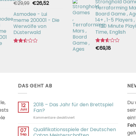
Stronghold Game
mit
Ursprünglicher
Aktueller
€
29,99
€
26,52
Bewertet
2.64
Terraforming Mar
mit
Preis
Preis
von 5
2.54
Board Game , Ag
Asmodee - Lui
war:
ist:
von 5
14+ , 1-5 Players ,
meme 200001 - Die
€29,99
€26,52.
- 120 Minute Play
Werwölfe von
Time, English
Düsterwald
€
69,18
Bewertet
Bewertet
mit
mit
2.54
2.49
von 5
von 5
DAS GEHT AB
NE
le,
Du 
2018 – Das Jahr für den Brettspiel
12
ests
sei
Juni
Fan?
ele
ein!
für
Kommentare deaktiviert
2018
Feh
–
Qualifikationsspiele der Deutschen
07
gef
Das
Sep.
Catan Meisterschaften