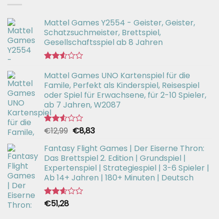
Mattel Games Y2554 - Geister, Geister,
Schatzsuchmeister, Brettspiel,
Gesellschaftsspiel ab 8 Jahren
Bewertet
Mattel Games UNO Kartenspiel für die
mit
2.53
Famile, Perfekt als Kinderspiel, Reisespiel
von 5
oder Spiel für Erwachsene, für 2-10 Spieler,
ab 7 Jahren, W2087
Ursprünglicher
Aktueller
€
12,99
€
8,83
Bewertet
mit
Preis
Preis
2.52
Fantasy Flight Games | Der Eiserne Thron:
war:
ist:
von 5
Das Brettspiel 2. Edition | Grundspiel |
€12,99
€8,83.
Expertenspiel | Strategiespiel | 3-6 Spieler |
Ab 14+ Jahren | 180+ Minuten | Deutsch
€
51,28
Bewertet
mit
2.59