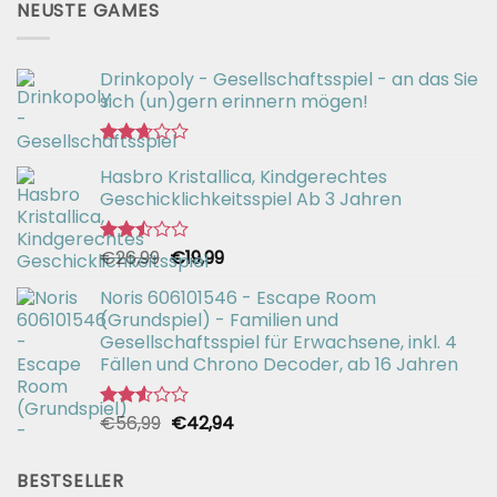
NEUSTE GAMES
Drinkopoly - Gesellschaftsspiel - an das Sie
sich (un)gern erinnern mögen!
Bewertet
Hasbro Kristallica, Kindgerechtes
mit
2.67
Geschicklichkeitsspiel Ab 3 Jahren
von 5
Ursprünglicher
Aktueller
€
26,99
€
19,99
Bewertet
mit
Preis
Preis
2.49
Noris 606101546 - Escape Room
war:
ist:
von 5
(Grundspiel) - Familien und
€26,99
€19,99.
Gesellschaftsspiel für Erwachsene, inkl. 4
Fällen und Chrono Decoder, ab 16 Jahren
Ursprünglicher
Aktueller
€
56,99
€
42,94
Bewertet
mit
Preis
Preis
2.51
war:
ist:
von 5
BESTSELLER
€56,99
€42,94.