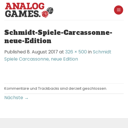
Skip
to
content
Schmidt-Spiele-Carcassonne-
neue-Edition
Published
8. August 2017
at
326 × 500
in
Schmidt
Spiele Carcassonne, neue Edition
Kommentare und Trackbacks sind derzeit geschlossen.
Nächste
→