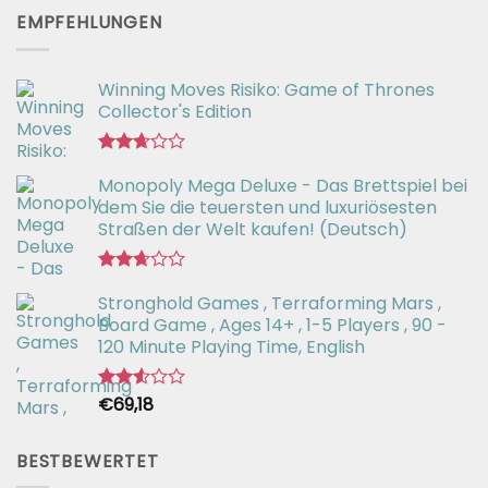
von 5
EMPFEHLUNGEN
Winning Moves Risiko: Game of Thrones
Collector's Edition
Bewertet
Monopoly Mega Deluxe - Das Brettspiel bei
mit
2.66
dem Sie die teuersten und luxuriösesten
von 5
Straßen der Welt kaufen! (Deutsch)
Bewertet
Stronghold Games , Terraforming Mars ,
mit
2.64
Board Game , Ages 14+ , 1-5 Players , 90 -
von 5
120 Minute Playing Time, English
€
69,18
Bewertet
mit
2.54
von 5
BESTBEWERTET