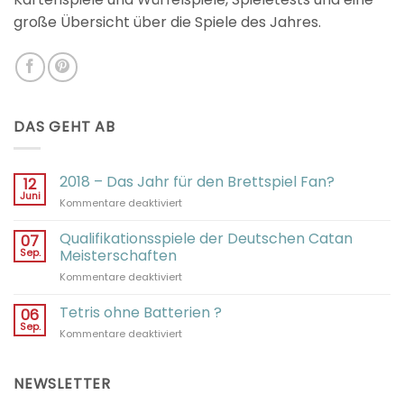
große Übersicht über die Spiele des Jahres.
DAS GEHT AB
2018 – Das Jahr für den Brettspiel Fan?
12
Juni
für
Kommentare deaktiviert
2018
–
Qualifikationsspiele der Deutschen Catan
07
Das
Sep.
Meisterschaften
Jahr
für
Kommentare deaktiviert
für
Qualifikationsspiele
den
der
Tetris ohne Batterien ?
Brettspiel
06
Deutschen
Fan?
Sep.
für
Kommentare deaktiviert
Catan
Tetris
Meisterschaften
ohne
Batterien
NEWSLETTER
?