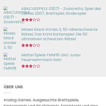
ABACUSSPIELE 03071 - Zooloretto, Spiel des
Jahres 2007, Brettspiel, Kinderspiel
Bewertet
Moses black stories 3, 50 rabenschwarze
mit
3.02
Rätsel, Das Krimi Kartenspiel: Die 50
von 5
ultimativen schwarzen Rätsel
Bewertet
Mattel Spiele FMW18 UNO Junior
mit
3.00
Feuerwehrmann Sam
von 5
Bewertet
mit
2.98
von 5
ÜBER UNS
Analog Games. Ausgesuchte Brettspiele,
Kartenspiele und Würfelspiele, Spieletests und eine