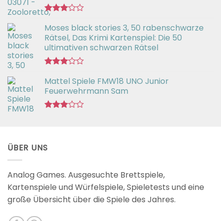
Bewertet
Moses black stories 3, 50 rabenschwarze
mit
3.02
Rätsel, Das Krimi Kartenspiel: Die 50
von 5
ultimativen schwarzen Rätsel
Bewertet
Mattel Spiele FMW18 UNO Junior
mit
3.00
Feuerwehrmann Sam
von 5
Bewertet
mit
2.98
von 5
ÜBER UNS
Analog Games. Ausgesuchte Brettspiele,
Kartenspiele und Würfelspiele, Spieletests und eine
große Übersicht über die Spiele des Jahres.