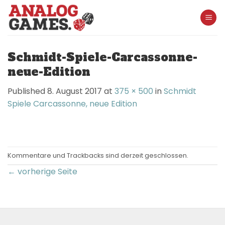
Skip
to
content
Schmidt-Spiele-Carcassonne-
neue-Edition
Published
8. August 2017
at
375 × 500
in
Schmidt
Spiele Carcassonne, neue Edition
Kommentare und Trackbacks sind derzeit geschlossen.
←
vorherige Seite