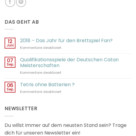
DAS GEHT AB
2018 – Das Jahr für den Brettspiel Fan?
12
Juni
für
Kommentare deaktiviert
2018
–
Qualifikationsspiele der Deutschen Catan
07
Das
Sep.
Meisterschaften
Jahr
für
Kommentare deaktiviert
für
Qualifikationsspiele
den
der
Tetris ohne Batterien ?
Brettspiel
06
Deutschen
Fan?
Sep.
für
Kommentare deaktiviert
Catan
Tetris
Meisterschaften
ohne
Batterien
NEWSLETTER
?
Du willst immer auf dem neusten Stand sein? Trage
dich für unseren Newsletter ein!