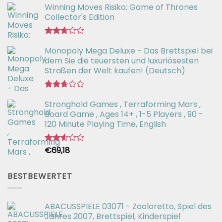
Winning Moves Risiko: Game of Thrones
Collector's Edition
Bewertet
Monopoly Mega Deluxe - Das Brettspiel bei
mit
2.66
dem Sie die teuersten und luxuriösesten
von 5
Straßen der Welt kaufen! (Deutsch)
Bewertet
Stronghold Games , Terraforming Mars ,
mit
2.64
Board Game , Ages 14+ , 1-5 Players , 90 -
von 5
120 Minute Playing Time, English
€
69,18
Bewertet
mit
2.54
von 5
BESTBEWERTET
ABACUSSPIELE 03071 - Zooloretto, Spiel des
Jahres 2007, Brettspiel, Kinderspiel