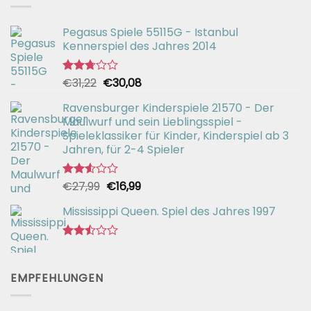
Pegasus Spiele 55115G - Istanbul
Kennerspiel des Jahres 2014
Ursprünglicher
Aktueller
€
31,22
€
30,08
Bewertet
mit
Preis
Preis
2.72
Ravensburger Kinderspiele 21570 - Der
war:
ist:
von 5
Maulwurf und sein Lieblingsspiel -
€31,22
€30,08.
Spieleklassiker für Kinder, Kinderspiel ab 3
Jahren, für 2-4 Spieler
Ursprünglicher
Aktueller
€
27,99
€
16,99
Bewertet
mit
Preis
Preis
2.55
Mississippi Queen. Spiel des Jahres 1997
war:
ist:
von 5
€27,99
€16,99.
Bewertet
mit
2.44
EMPFEHLUNGEN
von
5