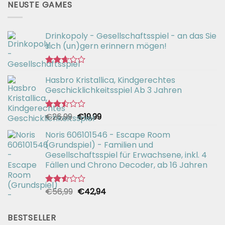
NEUSTE GAMES
Drinkopoly - Gesellschaftsspiel - an das Sie
sich (un)gern erinnern mögen!
Bewertet
Hasbro Kristallica, Kindgerechtes
mit
2.67
Geschicklichkeitsspiel Ab 3 Jahren
von 5
Ursprünglicher
Aktueller
€
26,99
€
19,99
Bewertet
mit
Preis
Preis
2.49
Noris 606101546 - Escape Room
war:
ist:
von 5
(Grundspiel) - Familien und
€26,99
€19,99.
Gesellschaftsspiel für Erwachsene, inkl. 4
Fällen und Chrono Decoder, ab 16 Jahren
Ursprünglicher
Aktueller
€
56,99
€
42,94
Bewertet
mit
Preis
Preis
2.51
war:
ist:
von 5
BESTSELLER
€56,99
€42,94.