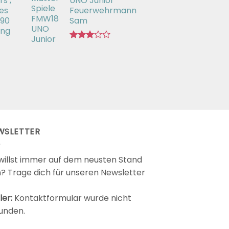
s ,
UNO Junior
von 5
es
Feuerwehrmann
 90
Sam
ing
Bewertet
mit
2.98
von 5
WSLETTER
willst immer auf dem neusten Stand
n? Trage dich für unseren Newsletter
ler:
Kontaktformular wurde nicht
unden.