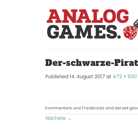
Skip
to
content
Der-schwarze-Pirat
Published
14. August 2017
at
472 × 500
Kommentare und Trackbacks sind derzeit ges
Nächste
→