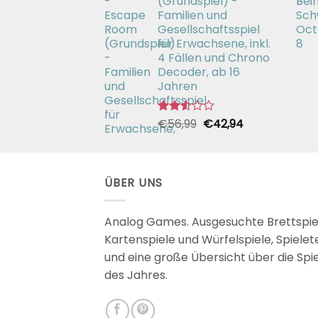
(Grundspiel) -
Familien und
Gesellschaftsspiel
für Erwachsene, inkl.
4 Fällen und Chrono
Decoder, ab 16
Jahren
Ursprünglicher
Aktueller
€
56,99
€
42,94
Bewertet
mit
Preis
Preis
2.51
war:
ist:
von 5
€56,99
€42,94.
ÜBER UNS
Analog Games. Ausgesuchte Brettspie
Kartenspiele und Würfelspiele, Spielet
und eine große Übersicht über die Spi
des Jahres.