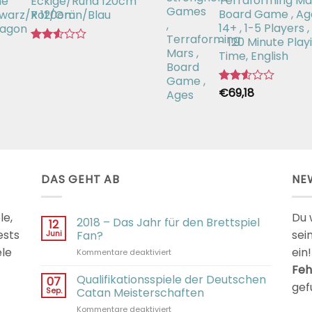
Terraforming Mar
Eckige/Rund 120cm
von 5
Board Game , Ag
X 120cm
14+ , 1-5 Players ,
- 120 Minute Play
Bewertet
Time, English
mit
2.51
von 5
€
69,18
Bewertet
mit
2.54
von 5
DAS GEHT AB
NE
le,
Du 
2018 – Das Jahr für den Brettspiel
12
ests
sei
Juni
Fan?
ele
ein!
für
Kommentare deaktiviert
2018
Feh
–
Qualifikationsspiele der Deutschen
07
gef
Das
Sep.
Catan Meisterschaften
Jahr
für
Kommentare deaktiviert
für