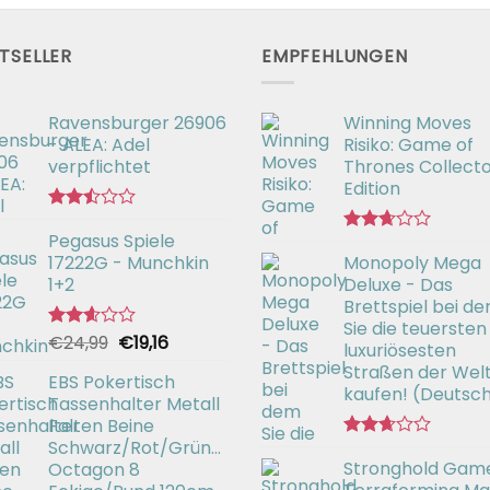
TSELLER
EMPFEHLUNGEN
Ravensburger 26906
Winning Moves
- ALEA: Adel
Risiko: Game of
verpflichtet
Thrones Collecto
Edition
Bewertet
Pegasus Spiele
mit
Bewertet
2.49
17222G - Munchkin
Monopoly Mega
mit
von 5
2.66
1+2
Deluxe - Das
von 5
Brettspiel bei d
Sie die teuersten
Ursprünglicher
Aktueller
€
24,99
€
19,16
Bewertet
luxuriösesten
mit
Preis
Preis
Straßen der Wel
2.57
EBS Pokertisch
war:
ist:
kaufen! (Deutsc
von 5
Tassenhalter Metall
€24,99
€19,16.
Falten Beine
Schwarz/Rot/Grün/Blau
Bewertet
Stronghold Game
Octagon 8
mit
2.64