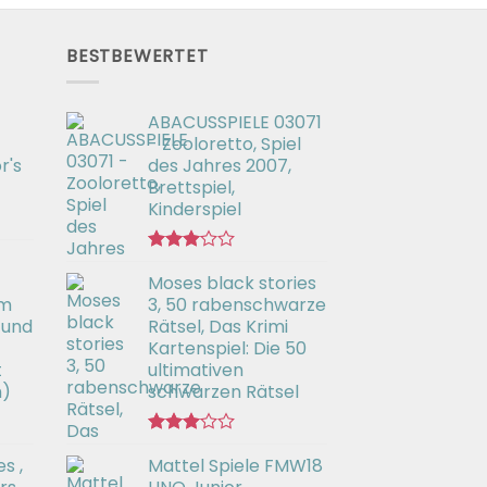
BESTBEWERTET
ABACUSSPIELE 03071
- Zooloretto, Spiel
r's
des Jahres 2007,
Brettspiel,
Kinderspiel
Bewertet
Moses black stories
mit
3.02
em
3, 50 rabenschwarze
von 5
 und
Rätsel, Das Krimi
Kartenspiel: Die 50
t
ultimativen
h)
schwarzen Rätsel
Bewertet
s ,
Mattel Spiele FMW18
mit
3.00