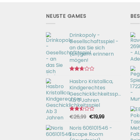
NEUSTE GAMES
BES
Drinkopoly -
Gesellschaftsspiel -
an das Sie sich
(un)gern erinnern
mögen!
Bewertet
Hasbro Kristallica,
mit
2.67
Kindgerechtes
von 5
Geschicklichkeitsspiel
Ab 3 Jahren
Ursprünglicher
Aktueller
€
26,99
€
19,99
Bewertet
mit
Preis
Preis
2.49
Noris 606101546 -
war:
ist:
von 5
Escape Room
€26,99
€19,99.