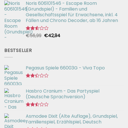
2.49
Noris 606101546 - Escape Room
war:
ist:
von 5
(Grundspiel) - Familien und
€26,99
€19,99.
Gesellschaftsspiel für Erwachsene, inkl. 4
Fällen und Chrono Decoder, ab 16 Jahren
Ursprünglicher
Aktueller
€
56,99
€
42,94
Bewertet
mit
Preis
Preis
2.51
war:
ist:
von 5
BESTSELLER
€56,99
€42,94.
Pegasus Spiele 66003G - Viva Topo
Bewertet
mit
Hasbro Cranium - Das Partyspiel
2.35
(Deutsche Sprachversion)
von
5
Bewertet
Asmodee Dixit (Alte Auflage), Grundspiel,
mit
2.49
Familienspiel, Erzählspiel, Deutsch
von 5