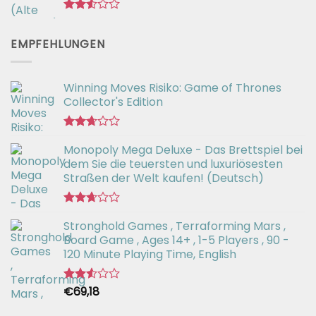
Bewertet
mit
EMPFEHLUNGEN
2.55
von 5
Winning Moves Risiko: Game of Thrones
Collector's Edition
Bewertet
Monopoly Mega Deluxe - Das Brettspiel bei
mit
2.66
dem Sie die teuersten und luxuriösesten
von 5
Straßen der Welt kaufen! (Deutsch)
Bewertet
Stronghold Games , Terraforming Mars ,
mit
2.64
Board Game , Ages 14+ , 1-5 Players , 90 -
von 5
120 Minute Playing Time, English
€
69,18
Bewertet
mit
2.54