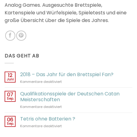
Analog Games. Ausgesuchte Brettspiele,
Kartenspiele und Würfelspiele, Spieletests und eine
große Übersicht über die Spiele des Jahres.
DAS GEHT AB
2018 – Das Jahr für den Brettspiel Fan?
12
Juni
für
Kommentare deaktiviert
2018
–
Qualifikationsspiele der Deutschen Catan
07
Das
Sep.
Meisterschaften
Jahr
für
Kommentare deaktiviert
für
Qualifikationsspiele
den
der
Tetris ohne Batterien ?
Brettspiel
06
Deutschen
Fan?
Sep.
für
Kommentare deaktiviert
Catan
Tetris
Meisterschaften
ohne