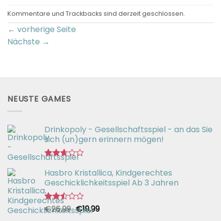
Kommentare und Trackbacks sind derzeit geschlossen.
←
vorherige Seite
Nächste
→
NEUSTE GAMES
Drinkopoly - Gesellschaftsspiel - an das Sie
sich (un)gern erinnern mögen!
Bewertet
Hasbro Kristallica, Kindgerechtes
mit
2.67
Geschicklichkeitsspiel Ab 3 Jahren
von 5
Ursprünglicher
Aktueller
€
26,99
€
19,99
Bewertet
mit
Preis
Preis