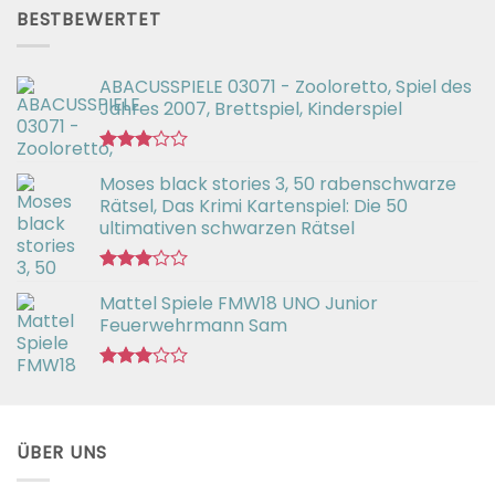
von 5
BESTBEWERTET
ABACUSSPIELE 03071 - Zooloretto, Spiel des
Jahres 2007, Brettspiel, Kinderspiel
Bewertet
Moses black stories 3, 50 rabenschwarze
mit
3.02
Rätsel, Das Krimi Kartenspiel: Die 50
von 5
ultimativen schwarzen Rätsel
Bewertet
Mattel Spiele FMW18 UNO Junior
mit
3.00
Feuerwehrmann Sam
von 5
Bewertet
mit
2.98
von 5
ÜBER UNS