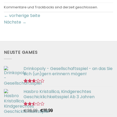
Kommentare und Trackbacks sind derzeit geschlossen.
←
vorherige Seite
Nächste
→
NEUSTE GAMES
Drinkopoly - Gesellschaftsspiel - an das Sie
sich (un)gern erinnern mögen!
Bewertet
Hasbro Kristallica, Kindgerechtes
mit
2.67
Geschicklichkeitsspiel Ab 3 Jahren
von 5
Ursprünglicher
Aktueller
€
26,99
€
19,99
Bewertet
mit
Preis
Preis