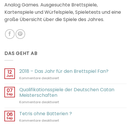
Analog Games. Ausgesuchte Brettspiele,
Kartenspiele und Würfelspiele, Spieletests und eine
große Übersicht über die Spiele des Jahres.
DAS GEHT AB
2018 – Das Jahr für den Brettspiel Fan?
12
Juni
für
Kommentare deaktiviert
2018
–
Qualifikationsspiele der Deutschen Catan
07
Das
Sep.
Meisterschaften
Jahr
für
Kommentare deaktiviert
für
Qualifikationsspiele
den
der
Tetris ohne Batterien ?
Brettspiel
06
Deutschen
Fan?
Sep.
für
Kommentare deaktiviert
Catan
Tetris
Meisterschaften
ohne