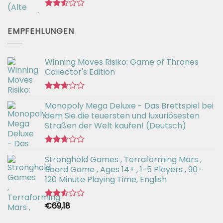
Bewertet
mit
EMPFEHLUNGEN
2.55
von 5
Winning Moves Risiko: Game of Thrones
Collector's Edition
Bewertet
Monopoly Mega Deluxe - Das Brettspiel bei
mit
2.66
dem Sie die teuersten und luxuriösesten
von 5
Straßen der Welt kaufen! (Deutsch)
Bewertet
Stronghold Games , Terraforming Mars ,
mit
2.64
Board Game , Ages 14+ , 1-5 Players , 90 -
von 5
120 Minute Playing Time, English
€
69,18
Bewertet
mit
2.54