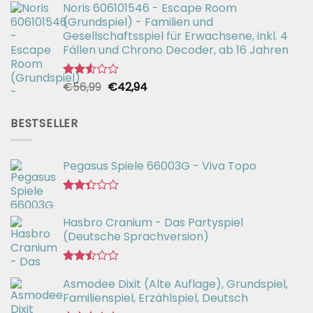
2.49
Noris 606101546 - Escape Room
war:
ist:
von 5
(Grundspiel) - Familien und
€26,99
€19,99.
Gesellschaftsspiel für Erwachsene, inkl. 4
Fällen und Chrono Decoder, ab 16 Jahren
Ursprünglicher
Aktueller
€
56,99
€
42,94
Bewertet
mit
Preis
Preis
2.51
war:
ist:
von 5
BESTSELLER
€56,99
€42,94.
Pegasus Spiele 66003G - Viva Topo
Bewertet
mit
Hasbro Cranium - Das Partyspiel
2.35
(Deutsche Sprachversion)
von
5
Bewertet
Asmodee Dixit (Alte Auflage), Grundspiel,
mit
2.49
Familienspiel, Erzählspiel, Deutsch
von 5