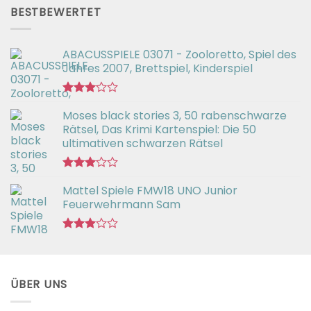
von 5
BESTBEWERTET
ABACUSSPIELE 03071 - Zooloretto, Spiel des
Jahres 2007, Brettspiel, Kinderspiel
Bewertet
Moses black stories 3, 50 rabenschwarze
mit
3.02
Rätsel, Das Krimi Kartenspiel: Die 50
von 5
ultimativen schwarzen Rätsel
Bewertet
Mattel Spiele FMW18 UNO Junior
mit
3.00
Feuerwehrmann Sam
von 5
Bewertet
mit
2.98
von 5
ÜBER UNS