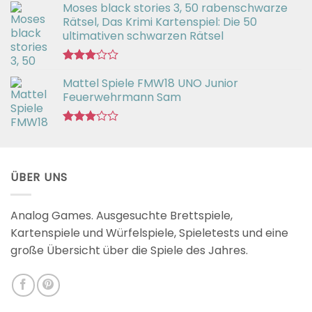
Moses black stories 3, 50 rabenschwarze
mit
3.02
Rätsel, Das Krimi Kartenspiel: Die 50
von 5
ultimativen schwarzen Rätsel
Bewertet
Mattel Spiele FMW18 UNO Junior
mit
3.00
Feuerwehrmann Sam
von 5
Bewertet
mit
2.98
von 5
ÜBER UNS
Analog Games. Ausgesuchte Brettspiele,
Kartenspiele und Würfelspiele, Spieletests und eine
große Übersicht über die Spiele des Jahres.