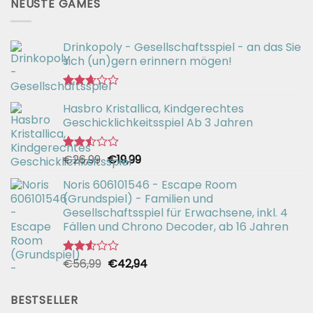
NEUSTE GAMES
Drinkopoly - Gesellschaftsspiel - an das Sie
sich (un)gern erinnern mögen!
Bewertet
Hasbro Kristallica, Kindgerechtes
mit
2.67
Geschicklichkeitsspiel Ab 3 Jahren
von 5
Ursprünglicher
Aktueller
€
26,99
€
19,99
Bewertet
mit
Preis
Preis
2.49
Noris 606101546 - Escape Room
war:
ist:
von 5
(Grundspiel) - Familien und
€26,99
€19,99.
Gesellschaftsspiel für Erwachsene, inkl. 4
Fällen und Chrono Decoder, ab 16 Jahren
Ursprünglicher
Aktueller
€
56,99
€
42,94
Bewertet
mit
Preis
Preis
2.51
war:
ist:
von 5
BESTSELLER
€56,99
€42,94.