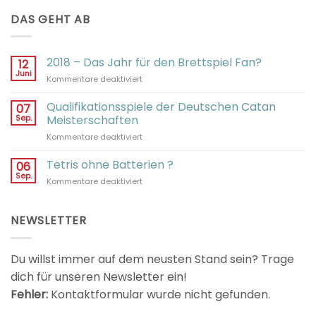
DAS GEHT AB
2018 – Das Jahr für den Brettspiel Fan?
12
Juni
für
Kommentare deaktiviert
2018
–
Qualifikationsspiele der Deutschen Catan
07
Das
Sep.
Meisterschaften
Jahr
für
Kommentare deaktiviert
für
Qualifikationsspiele
den
der
Tetris ohne Batterien ?
Brettspiel
06
Deutschen
Fan?
Sep.
für
Kommentare deaktiviert
Catan
Tetris
Meisterschaften
ohne
Batterien
NEWSLETTER
?
Du willst immer auf dem neusten Stand sein? Trage
dich für unseren Newsletter ein!
Fehler:
Kontaktformular wurde nicht gefunden.