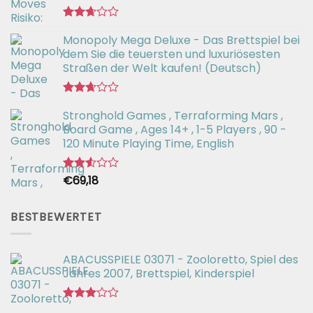
Bewertet
Monopoly Mega Deluxe - Das Brettspiel bei
mit
2.66
dem Sie die teuersten und luxuriösesten
von 5
Straßen der Welt kaufen! (Deutsch)
Bewertet
Stronghold Games , Terraforming Mars ,
mit
2.64
Board Game , Ages 14+ , 1-5 Players , 90 -
von 5
120 Minute Playing Time, English
€
69,18
Bewertet
mit
2.54
von 5
BESTBEWERTET
ABACUSSPIELE 03071 - Zooloretto, Spiel des
Jahres 2007, Brettspiel, Kinderspiel
Bewertet