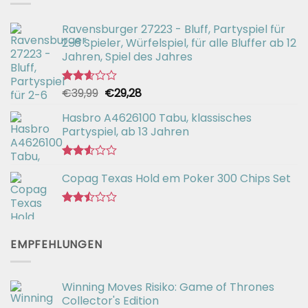
Ravensburger 27223 - Bluff, Partyspiel für
2-6 Spieler, Würfelspiel, für alle Bluffer ab 12
Jahren, Spiel des Jahres
Ursprünglicher
Aktueller
€
39,99
€
29,28
Bewertet
mit
Preis
Preis
2.57
Hasbro A4626100 Tabu, klassisches
war:
ist:
von 5
Partyspiel, ab 13 Jahren
€39,99
€29,28.
Bewertet
Copag Texas Hold em Poker 300 Chips Set
mit
2.52
von 5
Bewertet
mit
2.48
EMPFEHLUNGEN
von 5
Winning Moves Risiko: Game of Thrones
Collector's Edition