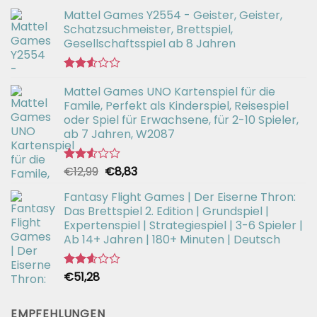
Mattel Games Y2554 - Geister, Geister,
Schatzsuchmeister, Brettspiel,
Gesellschaftsspiel ab 8 Jahren
Bewertet
Mattel Games UNO Kartenspiel für die
mit
2.53
Famile, Perfekt als Kinderspiel, Reisespiel
von 5
oder Spiel für Erwachsene, für 2-10 Spieler,
ab 7 Jahren, W2087
Ursprünglicher
Aktueller
€
12,99
€
8,83
Bewertet
mit
Preis
Preis
2.52
Fantasy Flight Games | Der Eiserne Thron:
war:
ist:
von 5
Das Brettspiel 2. Edition | Grundspiel |
€12,99
€8,83.
Expertenspiel | Strategiespiel | 3-6 Spieler |
Ab 14+ Jahren | 180+ Minuten | Deutsch
€
51,28
Bewertet
mit
2.59
von 5
EMPFEHLUNGEN