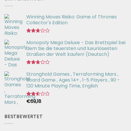
Winning Moves Risiko: Game of Thrones
Collector's Edition
Bewertet
Monopoly Mega Deluxe - Das Brettspiel bei
mit
2.66
dem Sie die teuersten und luxuriösesten
von 5
Straßen der Welt kaufen! (Deutsch)
Bewertet
Stronghold Games , Terraforming Mars ,
mit
2.64
Board Game , Ages 14+ , 1-5 Players , 90 -
von 5
120 Minute Playing Time, English
€
69,18
Bewertet
mit
2.54
von 5
BESTBEWERTET