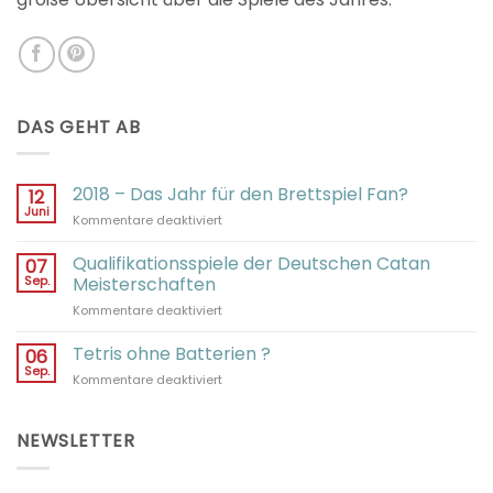
DAS GEHT AB
2018 – Das Jahr für den Brettspiel Fan?
12
Juni
für
Kommentare deaktiviert
2018
–
Qualifikationsspiele der Deutschen Catan
07
Das
Sep.
Meisterschaften
Jahr
für
Kommentare deaktiviert
für
Qualifikationsspiele
den
der
Tetris ohne Batterien ?
Brettspiel
06
Deutschen
Fan?
Sep.
für
Kommentare deaktiviert
Catan
Tetris
Meisterschaften
ohne
Batterien
NEWSLETTER
?