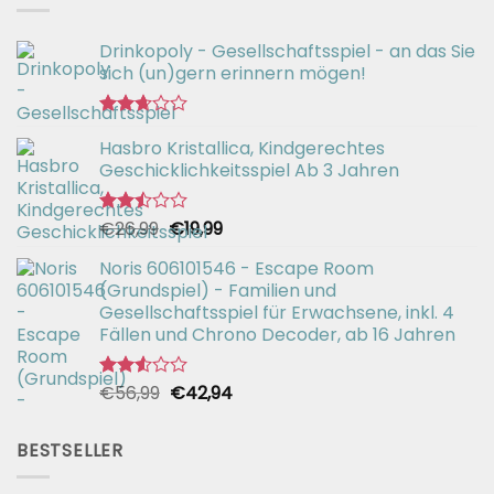
Drinkopoly - Gesellschaftsspiel - an das Sie
sich (un)gern erinnern mögen!
Bewertet
Hasbro Kristallica, Kindgerechtes
mit
2.67
Geschicklichkeitsspiel Ab 3 Jahren
von 5
Ursprünglicher
Aktueller
€
26,99
€
19,99
Bewertet
mit
Preis
Preis
2.49
Noris 606101546 - Escape Room
war:
ist:
von 5
(Grundspiel) - Familien und
€26,99
€19,99.
Gesellschaftsspiel für Erwachsene, inkl. 4
Fällen und Chrono Decoder, ab 16 Jahren
Ursprünglicher
Aktueller
€
56,99
€
42,94
Bewertet
mit
Preis
Preis
2.51
war:
ist:
von 5
BESTSELLER
€56,99
€42,94.