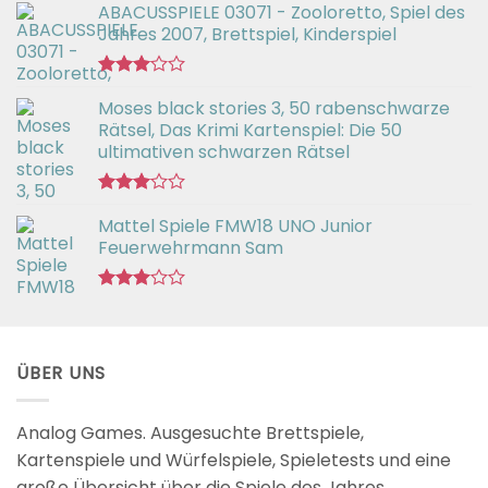
ABACUSSPIELE 03071 - Zooloretto, Spiel des
Jahres 2007, Brettspiel, Kinderspiel
Bewertet
Moses black stories 3, 50 rabenschwarze
mit
3.02
Rätsel, Das Krimi Kartenspiel: Die 50
von 5
ultimativen schwarzen Rätsel
Bewertet
Mattel Spiele FMW18 UNO Junior
mit
3.00
Feuerwehrmann Sam
von 5
Bewertet
mit
2.98
von 5
ÜBER UNS
Analog Games. Ausgesuchte Brettspiele,
Kartenspiele und Würfelspiele, Spieletests und eine
große Übersicht über die Spiele des Jahres.