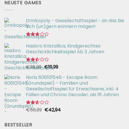
NEUSTE GAMES
Drinkopoly - Gesellschaftsspiel - an das Sie
sich (un)gern erinnern mögen!
Bewertet
Hasbro Kristallica, Kindgerechtes
mit
2.67
Geschicklichkeitsspiel Ab 3 Jahren
von 5
Ursprünglicher
Aktueller
€
26,99
€
19,99
Bewertet
mit
Preis
Preis
2.49
Noris 606101546 - Escape Room
war:
ist:
von 5
(Grundspiel) - Familien und
€26,99
€19,99.
Gesellschaftsspiel für Erwachsene, inkl. 4
Fällen und Chrono Decoder, ab 16 Jahren
Ursprünglicher
Aktueller
€
56,99
€
42,94
Bewertet
mit
Preis
Preis
2.51
war:
ist:
von 5
BESTSELLER
€56,99
€42,94.