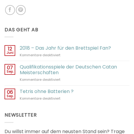
DAS GEHT AB
2018 – Das Jahr für den Brettspiel Fan?
12
Juni
für
Kommentare deaktiviert
2018
–
Qualifikationsspiele der Deutschen Catan
07
Das
Sep.
Meisterschaften
Jahr
für
Kommentare deaktiviert
für
Qualifikationsspiele
den
der
Tetris ohne Batterien ?
Brettspiel
06
Deutschen
Fan?
Sep.
für
Kommentare deaktiviert
Catan
Tetris
Meisterschaften
ohne
Batterien
NEWSLETTER
?
Du willst immer auf dem neusten Stand sein? Trage