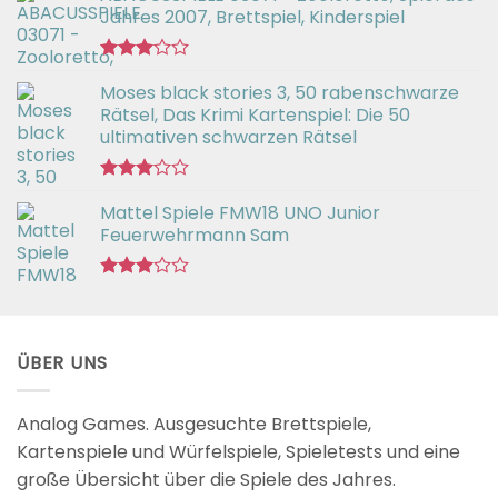
Jahres 2007, Brettspiel, Kinderspiel
Bewertet
Moses black stories 3, 50 rabenschwarze
mit
3.02
Rätsel, Das Krimi Kartenspiel: Die 50
von 5
ultimativen schwarzen Rätsel
Bewertet
Mattel Spiele FMW18 UNO Junior
mit
3.00
Feuerwehrmann Sam
von 5
Bewertet
mit
2.98
von 5
ÜBER UNS
Analog Games. Ausgesuchte Brettspiele,
Kartenspiele und Würfelspiele, Spieletests und eine
große Übersicht über die Spiele des Jahres.