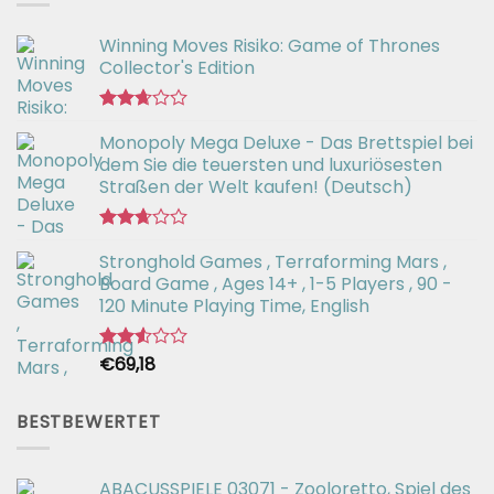
Winning Moves Risiko: Game of Thrones
Collector's Edition
Bewertet
Monopoly Mega Deluxe - Das Brettspiel bei
mit
2.66
dem Sie die teuersten und luxuriösesten
von 5
Straßen der Welt kaufen! (Deutsch)
Bewertet
Stronghold Games , Terraforming Mars ,
mit
2.64
Board Game , Ages 14+ , 1-5 Players , 90 -
von 5
120 Minute Playing Time, English
€
69,18
Bewertet
mit
2.54
von 5
BESTBEWERTET
ABACUSSPIELE 03071 - Zooloretto, Spiel des