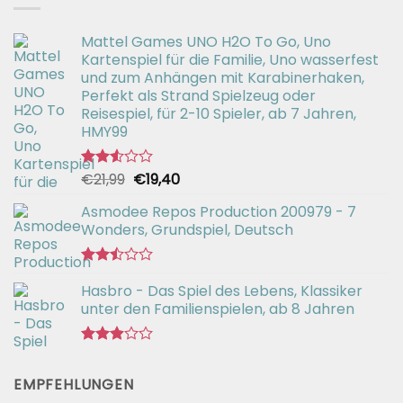
Mattel Games UNO H2O To Go, Uno
Kartenspiel für die Familie, Uno wasserfest
und zum Anhängen mit Karabinerhaken,
Perfekt als Strand Spielzeug oder
Reisespiel, für 2-10 Spieler, ab 7 Jahren,
HMY99
Ursprünglicher
Aktueller
€
21,99
€
19,40
Bewertet
mit
Preis
Preis
2.55
Asmodee Repos Production 200979 - 7
war:
ist:
von 5
Wonders, Grundspiel, Deutsch
€21,99
€19,40.
Bewertet
Hasbro - Das Spiel des Lebens, Klassiker
mit
2.50
unter den Familienspielen, ab 8 Jahren
von 5
Bewertet
mit
EMPFEHLUNGEN
2.90
von 5