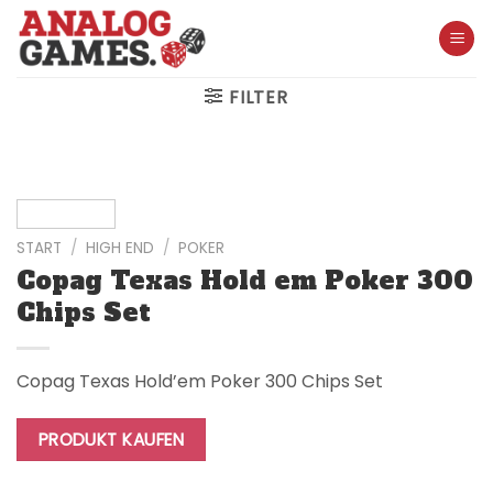
Skip
to
content
FILTER
START
/
HIGH END
/
POKER
Copag Texas Hold em Poker 300
Chips Set
Copag Texas Hold’em Poker 300 Chips Set
PRODUKT KAUFEN