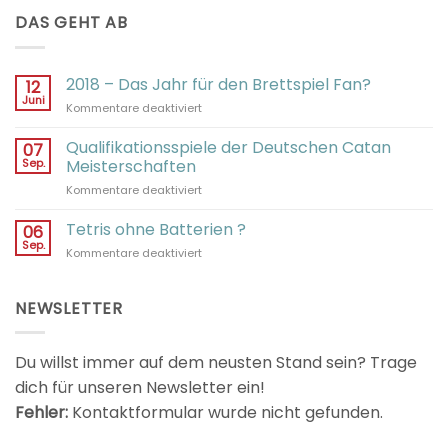
DAS GEHT AB
2018 – Das Jahr für den Brettspiel Fan?
12
Juni
für
Kommentare deaktiviert
2018
–
Qualifikationsspiele der Deutschen Catan
07
Das
Sep.
Meisterschaften
Jahr
für
Kommentare deaktiviert
für
Qualifikationsspiele
den
der
Tetris ohne Batterien ?
Brettspiel
06
Deutschen
Fan?
Sep.
für
Kommentare deaktiviert
Catan
Tetris
Meisterschaften
ohne
Batterien
NEWSLETTER
?
Du willst immer auf dem neusten Stand sein? Trage
dich für unseren Newsletter ein!
Fehler:
Kontaktformular wurde nicht gefunden.