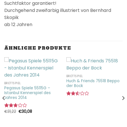
Suchtfaktor garantiert!
Durchgehend zweifarbig illustriert von Bernhard
Skopik
ab 12 Jahren
ÄHNLICHE PRODUKTE
BRETTSPIEL
Huch & Friends 75518 Beppo
BRETTSPIEL
der Bock
Pegasus Spiele 55115G –
Istanbul Kennerspiel des
Jahres 2014
Bewertet
mit
2.50
Ursprünglicher
Aktueller
€
31,22
€
30,08
Bewertet
von 5
Preis
Preis
mit
war:
ist:
2.72
€31,22
€30,08.
von 5