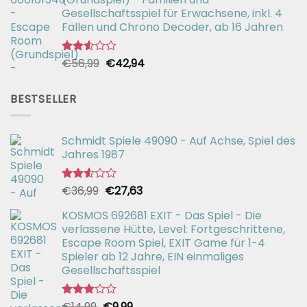
€26,99
€19,99.
Gesellschaftsspiel für Erwachsene, inkl. 4
Fällen und Chrono Decoder, ab 16 Jahren
Ursprünglicher
Aktueller
€
56,99
€
42,94
Bewertet
mit
Preis
Preis
2.51
war:
ist:
von 5
BESTSELLER
€56,99
€42,94.
Schmidt Spiele 49090 - Auf Achse, Spiel des
Jahres 1987
Ursprünglicher
Aktueller
€
36,99
€
27,63
Bewertet
mit
Preis
Preis
2.51
KOSMOS 692681 EXIT - Das Spiel - Die
war:
ist:
von 5
verlassene Hütte, Level: Fortgeschrittene,
€36,99
€27,63.
Escape Room Spiel, EXIT Game für 1-4
Spieler ab 12 Jahre, EIN einmaliges
Gesellschaftsspiel
Ursprünglicher
Aktueller
€
14,99
€
9,99
Bewertet