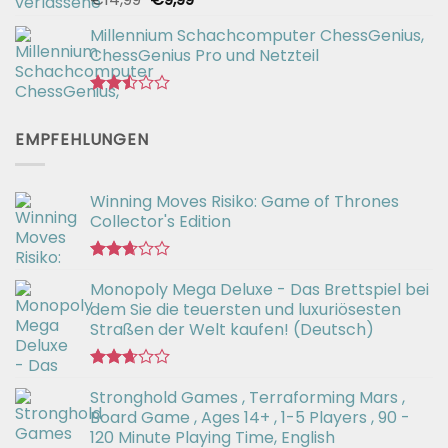
mit
Preis
Preis
2.82
Millennium Schachcomputer ChessGenius,
war:
ist:
von 5
ChessGenius Pro und Netzteil
€14,99
€9,99.
Bewertet
mit
EMPFEHLUNGEN
2.44
von
5
Winning Moves Risiko: Game of Thrones
Collector's Edition
Bewertet
Monopoly Mega Deluxe - Das Brettspiel bei
mit
2.66
dem Sie die teuersten und luxuriösesten
von 5
Straßen der Welt kaufen! (Deutsch)
Bewertet
Stronghold Games , Terraforming Mars ,
mit
2.64
Board Game , Ages 14+ , 1-5 Players , 90 -
von 5
120 Minute Playing Time, English