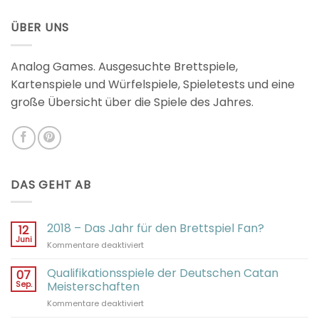
2.98
von 5
ÜBER UNS
Analog Games. Ausgesuchte Brettspiele,
Kartenspiele und Würfelspiele, Spieletests und eine
große Übersicht über die Spiele des Jahres.
DAS GEHT AB
2018 – Das Jahr für den Brettspiel Fan?
12
Juni
für
Kommentare deaktiviert
2018
–
Qualifikationsspiele der Deutschen Catan
07
Das
Sep.
Meisterschaften
Jahr
für
Kommentare deaktiviert
für
Qualifikationsspiele
den