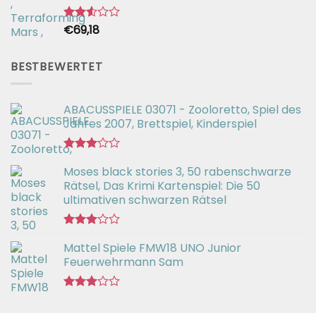
€
69,18
Bewertet
mit
2.54
von 5
BESTBEWERTET
ABACUSSPIELE 03071 - Zooloretto, Spiel des
Jahres 2007, Brettspiel, Kinderspiel
Bewertet
Moses black stories 3, 50 rabenschwarze
mit
3.02
Rätsel, Das Krimi Kartenspiel: Die 50
von 5
ultimativen schwarzen Rätsel
Bewertet
Mattel Spiele FMW18 UNO Junior
mit
3.00
Feuerwehrmann Sam
von 5
Bewertet
mit