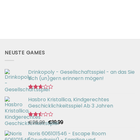
NEUSTE GAMES
Drinkopoly - Gesellschaftsspiel - an das Sie
sich (un)gern erinnern mögen!
Bewertet
Hasbro Kristallica, Kindgerechtes
mit
2.67
Geschicklichkeitsspiel Ab 3 Jahren
von 5
Ursprünglicher
Aktueller
€
26,99
€
19,99
Bewertet
mit
Preis
Preis
2.49
Noris 606101546 - Escape Room
war:
ist:
von 5
(Grundspiel) - Familien und