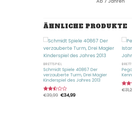
Ab 7 Jahren
ÄHNLICHE PRODUKTE
BRETTSPIEL
BRETT
Schmidt Spiele 40867 Der
Pega
verzauberte Turm, Drei Magier
Kenn
Kinderspiel des Jahres 2013
€
31,
Bewe
Ursprünglicher
Aktueller
€
39,99
€
34,99
mit
Bewertet
nderspiel 21854 –
Preis
Preis
2.72
mit
war:
ist:
lschafts- und
von 
2.48
€39,99
€34,99.
r Kinder und
von 5
derspiel des
iel ab 6 Jahren,