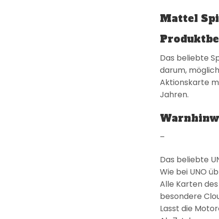
Mattel Spi
Produktbe
Das beliebte S
darum, möglich
Aktionskarte mi
Jahren.
Warnhinw
–
Das beliebte U
Wie bei UNO üb
Alle Karten des
besondere Clou:
Lasst die Moto