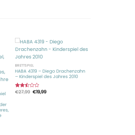
BRETTSPIEL
HABA 4319 – Diego Drachenzahn
– Kinderspiel des Jahres 2010
Ursprünglicher
Aktueller
€
27,99
€
19,99
Bewertet
iel
Preis
Preis
mit
war:
ist:
2.50
€27,99
€19,99.
nder
von 5
res,
e