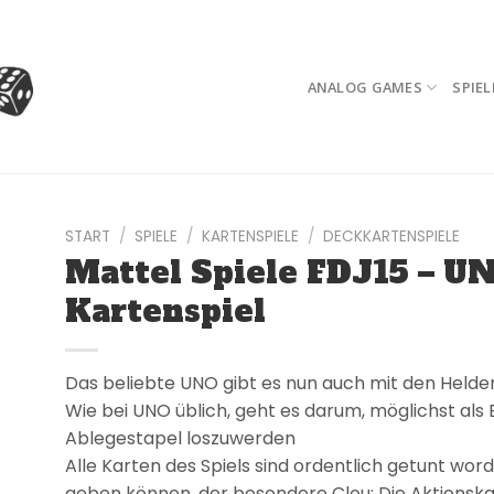
ANALOG GAMES
SPIEL
START
/
SPIELE
/
KARTENSPIELE
/
DECKKARTENSPIELE
Mattel Spiele FDJ15 – UN
Kartenspiel
Das beliebte UNO gibt es nun auch mit den Helde
Wie bei UNO üblich, geht es darum, möglichst als
Ablegestapel loszuwerden
Alle Karten des Spiels sind ordentlich getunt wor
geben können, der besondere Clou: Die Aktionsk