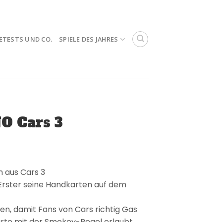
ETESTS UND CO.
SPIELE DES JAHRES
O Cars 3
n aus Cars 3
 Erster seine Handkarten auf dem
den, damit Fans von Cars richtig Gas
arte mit der Smokey-Regel erlaubt