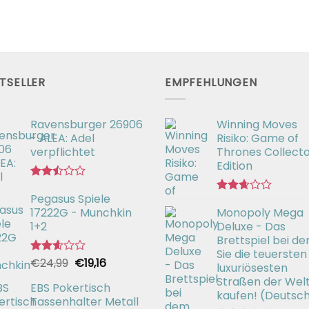
mit
war:
ist:
2.58
€42,99
€25,57.
von 5
TSELLER
EMPFEHLUNGEN
Ravensburger 26906
Winning Moves
- ALEA: Adel
Risiko: Game of
verpflichtet
Thrones Collecto
Edition
Bewertet
Pegasus Spiele
mit
Bewertet
2.49
17222G - Munchkin
Monopoly Mega
mit
von 5
2.66
1+2
Deluxe - Das
von 5
Brettspiel bei d
Sie die teuersten
Ursprünglicher
Aktueller
€
24,99
€
19,16
Bewertet
luxuriösesten
mit
Preis
Preis
Straßen der Wel
2.57
EBS Pokertisch
war:
ist:
kaufen! (Deutsc
von 5
Tassenhalter Metall
€24,99
€19,16.