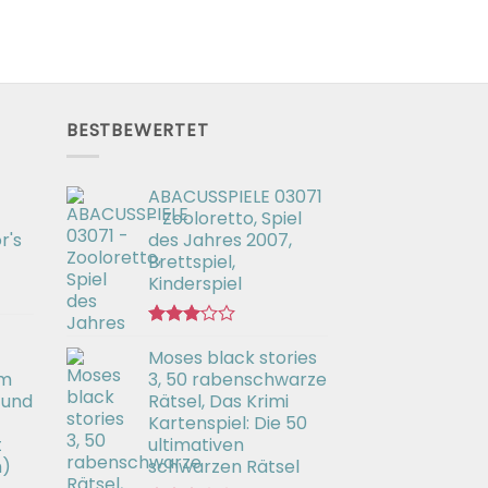
BESTBEWERTET
ABACUSSPIELE 03071
- Zooloretto, Spiel
r's
des Jahres 2007,
Brettspiel,
Kinderspiel
Bewertet
Moses black stories
mit
3.02
em
3, 50 rabenschwarze
von 5
 und
Rätsel, Das Krimi
Kartenspiel: Die 50
t
ultimativen
h)
schwarzen Rätsel