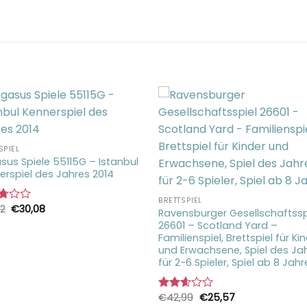
SPIEL
sus Spiele 55115G – Istanbul
erspiel des Jahres 2014
BRETTSPIEL
Ursprünglicher
Aktueller
22
€
30,08
rtet
Ravensburger Gesellschaftssp
Preis
Preis
26601 – Scotland Yard –
war:
ist:
€31,22
€30,08.
Familienspiel, Brettspiel für Ki
5
und Erwachsene, Spiel des Jah
für 2-6 Spieler, Spiel ab 8 Jahr
Ursprünglicher
Aktueller
€
42,99
€
25,57
Bewertet
Preis
Preis