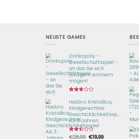
licher
ktueller
reis
t:
37,99.
NEUSTE GAMES
BES
Drinkopoly -
Gesellschaftsspiel -
an das Sie sich
(un)gern erinnern
mögen!
Bewertet
Hasbro Kristallica,
mit
2.67
Kindgerechtes
von 5
Geschicklichkeitsspiel
Ab 3 Jahren
Ursprünglicher
Aktueller
€
26,99
€
19,99
Bewertet