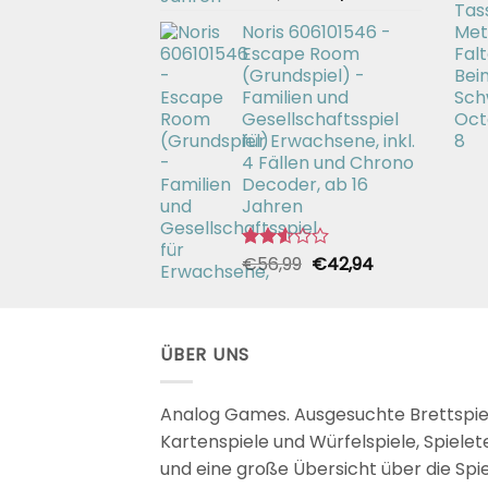
mit
Preis
Preis
2.49
Noris 606101546 -
war:
ist:
von 5
Escape Room
€26,99
€19,99.
(Grundspiel) -
Familien und
Gesellschaftsspiel
für Erwachsene, inkl.
4 Fällen und Chrono
Decoder, ab 16
Jahren
Ursprünglicher
Aktueller
€
56,99
€
42,94
Bewertet
mit
Preis
Preis
2.51
war:
ist:
von 5
€56,99
€42,94.
ÜBER UNS
Analog Games. Ausgesuchte Brettspie
Kartenspiele und Würfelspiele, Spielet
und eine große Übersicht über die Spi