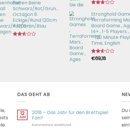
Falten Beine
Schwarz/Rot/Grün/Blau
Bewertet
Stronghold Game
Octagon 8
mit
2.64
Terraforming Mar
Eckige/Rund 120cm
von 5
Board Game , Ag
X 120cm
14+ , 1-5 Players ,
- 120 Minute Play
Bewertet
Time, English
mit
2.51
von 5
€
69,18
Bewertet
mit
2.54
von 5
DAS GEHT AB
NE
le,
Du 
2018 – Das Jahr für den Brettspiel
12
ests
sei
Juni
Fan?
ele
ein!
für
Kommentare deaktiviert
2018