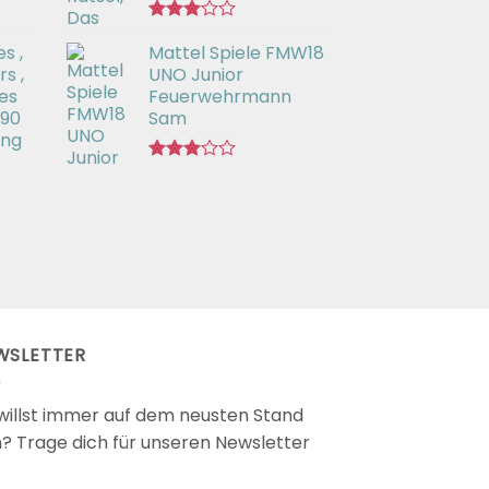
Bewertet
s ,
Mattel Spiele FMW18
mit
3.00
s ,
UNO Junior
von 5
es
Feuerwehrmann
 90
Sam
ing
Bewertet
mit
2.98
von 5
WSLETTER
willst immer auf dem neusten Stand
n? Trage dich für unseren Newsletter