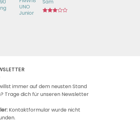
 90
Sam
ing
Bewertet
mit
2.98
von 5
WSLETTER
willst immer auf dem neusten Stand
n? Trage dich für unseren Newsletter
ler:
Kontaktformular wurde nicht
unden.