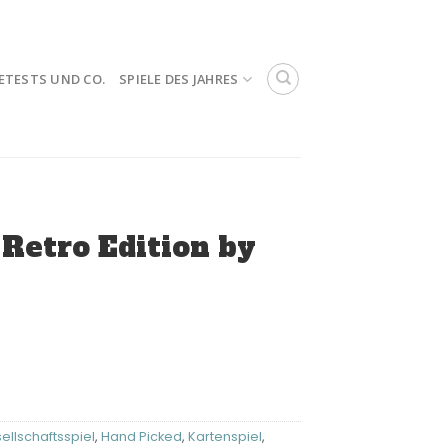
ETESTS UND CO.
SPIELE DES JAHRES
Retro Edition by
ellschaftsspiel
,
Hand Picked
,
Kartenspiel
,