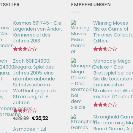
TSELLER
EMPFEHLUNGEN
Kosmos 691745 - Die
Winning Moves
Legenden von Andor,
Risiko: Game of
Kennerspiel des
Thrones Collecto
Jahres 2013
Edition
Bewertet
Bewertet
Zoch 601124900,
Monopoly Mega
mit
mit
2.77
2.66
Niagara, Spiel des
Deluxe - Das
von 5
von 5
Jahres 2005, eine
Brettspiel bei d
atemberaubende
Sie die teuersten
Schatzsuche im
luxuriösesten
Wettlauf gegen die
Straßen der Wel
Strömung, ab 8
kaufen! (Deutsc
Jahren
Bewertet
Stronghold Game
mit
Ursprünglicher
Aktueller
€
29,99
€
26,52
Bewertet
2.64
Terraforming Mar
mit
Preis
Preis
von 5
2.54
Board Game , Ag
Asmodee - Lui
war:
ist:
von 5