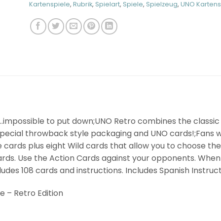
Kartenspiele
,
Rubrik
,
Spielart
,
Spiele
,
Spielzeug
,
UNO Kartens
p…impossible to put down;UNO Retro combines the classi
ecial throwback style packaging and UNO cards!;Fans wil
e cards plus eight Wild cards that allow you to choose th
 cards. Use the Action Cards against your opponents. When
ludes 108 cards and instructions. Includes Spanish Instruct
– Retro Edition