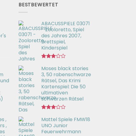
BESTBEWERTET
ABACUSSPIELE 03071
- Zooloretto, Spiel
r's
des Jahres 2007,
Brettspiel,
Kinderspiel
Bewertet
Moses black stories
mit
3.02
em
3, 50 rabenschwarze
von 5
 und
Rätsel, Das Krimi
Kartenspiel: Die 50
t
ultimativen
h)
schwarzen Rätsel
Bewertet
s ,
Mattel Spiele FMW18
mit
3.00
s ,
UNO Junior
von 5
es
Feuerwehrmann