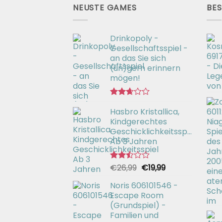
NEUSTE GAMES
BES
Drinkopoly -
Gesellschaftsspiel -
an das Sie sich
(un)gern erinnern
mögen!
Bewertet
Hasbro Kristallica,
mit
2.67
Kindgerechtes
von 5
Geschicklichkeitsspiel
Ab 3 Jahren
Ursprünglicher
Aktueller
€
26,99
€
19,99
Bewertet
mit
Preis
Preis
2.49
Noris 606101546 -
war:
ist:
von 5
Escape Room
€26,99
€19,99.
(Grundspiel) -
Familien und