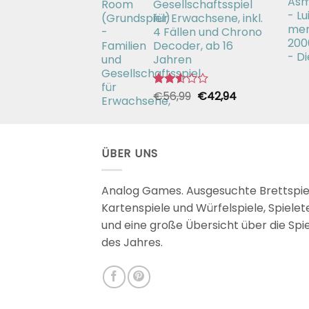
Gesellschaftsspiel
für Erwachsene, inkl.
4 Fällen und Chrono
Decoder, ab 16
Jahren
Ursprünglicher
Aktueller
€
56,99
€
42,94
Bewertet
mit
Preis
Preis
2.51
war:
ist:
von 5
€56,99
€42,94.
ÜBER UNS
Analog Games. Ausgesuchte Brettspie
Kartenspiele und Würfelspiele, Spielet
und eine große Übersicht über die Spi
des Jahres.