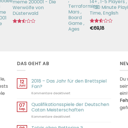
14+ , 1-5 Players ,
meme 200001 - Die
€29,99
€26,52.
- 120 Minute Play
Werwölfe von
Time, English
Düsterwald
€
69,18
Bewertet
Bewertet
mit
mit
2.54
2.49
von 5
von 5
DAS GEHT AB
NE
le,
Du 
2018 – Das Jahr für den Brettspiel
12
ests
sei
Juni
Fan?
ele
ein!
für
Kommentare deaktiviert
2018
Feh
–
Qualifikationsspiele der Deutschen
07
gef
Das
Sep.
Catan Meisterschaften
Jahr
für
Kommentare deaktiviert
für
Qualifikationsspiele
den
der
Tetris ohne Batterien ?
Brettspiel