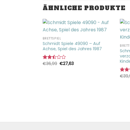
ÄHNLICHE PRODUKTE
BRETTSPIEL
Schmidt Spiele 49090 – Auf
BRETT
Achse, Spiel des Jahres 1987
Schm
L
verz
23 – Bluff,
Kind
 Spieler,
Ursprünglicher
Aktueller
€
36,99
€
27,63
Bewertet
Preis
Preis
lle Bluffer ab 12
mit
war:
ist:
s Jahres
2.51
€36,99
€27,63.
€
39,
Bewe
von 5
mit
2.48
licher
ktueller
von 
reis
t:
29,28.