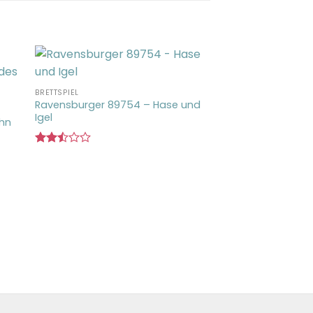
BRETTSPIEL
Ravensburger 89754 – Hase und
Igel
ahn
Bewertet
mit
2.47
von 5