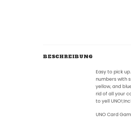
BESCHREIBUNG
Easy to pick u
numbers with sp
yellow, and blu
rid of all your
to yell UNO!;Inc
UNO Card Game 