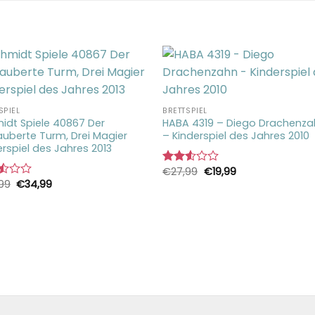
SPIEL
BRETTSPIEL
idt Spiele 40867 Der
HABA 4319 – Diego Drachenz
auberte Turm, Drei Magier
– Kinderspiel des Jahres 2010
erspiel des Jahres 2013
Ursprünglicher
Aktueller
€
27,99
€
19,99
Bewertet
Preis
Preis
Ursprünglicher
Aktueller
99
€
34,99
mit
rtet
war:
ist:
Preis
Preis
2.50
€27,99
€19,99.
war:
ist:
von 5
€39,99
€34,99.
5