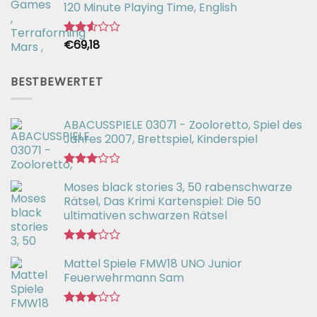
von 5
120 Minute Playing Time, English
€
69,18
Bewertet
mit
2.54
von 5
BESTBEWERTET
ABACUSSPIELE 03071 - Zooloretto, Spiel des
Jahres 2007, Brettspiel, Kinderspiel
Bewertet
Moses black stories 3, 50 rabenschwarze
mit
3.02
Rätsel, Das Krimi Kartenspiel: Die 50
von 5
ultimativen schwarzen Rätsel
Bewertet
Mattel Spiele FMW18 UNO Junior
mit
3.00
Feuerwehrmann Sam
von 5
Bewertet