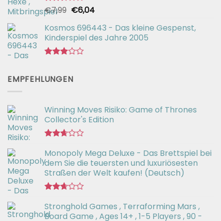
Ursprünglicher
Aktueller
€
7,99
€
6,04
Bewertet
mit
Preis
Preis
2.50
Kosmos 696443 - Das kleine Gespenst,
war:
ist:
von 5
Kinderspiel des Jahre 2005
€7,99
€6,04.
Bewertet
mit
EMPFEHLUNGEN
2.92
von 5
Winning Moves Risiko: Game of Thrones
Collector's Edition
Bewertet
Monopoly Mega Deluxe - Das Brettspiel bei
mit
2.66
dem Sie die teuersten und luxuriösesten
von 5
Straßen der Welt kaufen! (Deutsch)
Bewertet
Stronghold Games , Terraforming Mars ,
mit
2.64
Board Game , Ages 14+ , 1-5 Players , 90 -