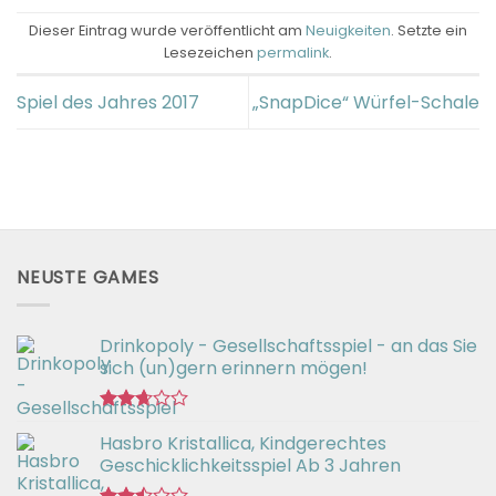
Dieser Eintrag wurde veröffentlicht am
Neuigkeiten
. Setzte ein
Lesezeichen
permalink
.
Spiel des Jahres 2017
„SnapDice“ Würfel-Schale
NEUSTE GAMES
Drinkopoly - Gesellschaftsspiel - an das Sie
sich (un)gern erinnern mögen!
Bewertet
Hasbro Kristallica, Kindgerechtes
mit
2.67
Geschicklichkeitsspiel Ab 3 Jahren
von 5