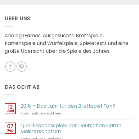
mit
2.98
von 5
ÜBER UNS
Analog Games. Ausgesuchte Brettspiele,
Kartenspiele und Würfelspiele, Spieletests und eine
große Übersicht über die Spiele des Jahres.
DAS GEHT AB
2018 – Das Jahr für den Brettspiel Fan?
12
Juni
für
Kommentare deaktiviert
2018
–
Qualifikationsspiele der Deutschen Catan
07
Das
Sep.
Meisterschaften
Jahr
für
Kommentare deaktiviert