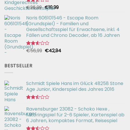
Ursprünglicher
Aktueller
€
26,99
€
19,99
Bewertet
mit
Preis
Preis
2.49
Noris 606101546 - Escape Room
war:
ist:
von 5
(Grundspiel) - Familien und
€26,99
€19,99.
Gesellschaftsspiel für Erwachsene, inkl. 4
Fällen und Chrono Decoder, ab 16 Jahren
Ursprünglicher
Aktueller
€
56,99
€
42,94
Bewertet
mit
Preis
Preis
2.51
war:
ist:
von 5
BESTSELLER
€56,99
€42,94.
Schmidt Spiele Hans im Glück 48258 Stone
Age Junior, Kinderspiel des Jahres 2016
Bewertet
Ravensburger 23082 - Schoko Hexe ,
mit
2.50
Mitbringspiel für 2-6 Spieler, Kartenspiel ab
von 5
6 Jahren, kompaktes Format, Reisespiel