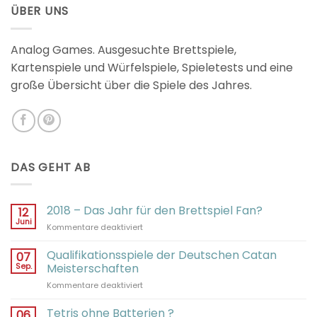
ÜBER UNS
Analog Games. Ausgesuchte Brettspiele,
Kartenspiele und Würfelspiele, Spieletests und eine
große Übersicht über die Spiele des Jahres.
DAS GEHT AB
2018 – Das Jahr für den Brettspiel Fan?
12
Juni
für
Kommentare deaktiviert
2018
–
Qualifikationsspiele der Deutschen Catan
07
Das
Sep.
Meisterschaften
Jahr
für
Kommentare deaktiviert
für
Qualifikationsspiele
den
der
Tetris ohne Batterien ?
Brettspiel
06