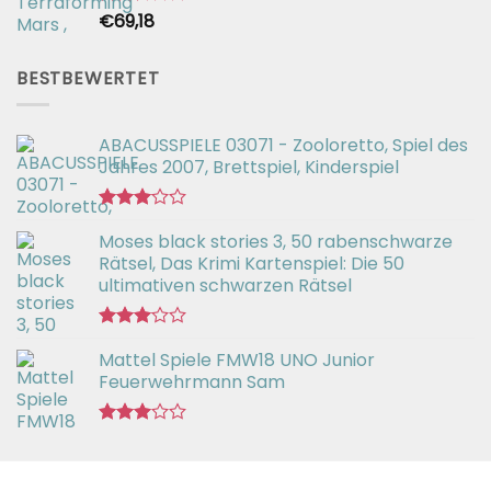
€
69,18
Bewertet
mit
2.54
von 5
BESTBEWERTET
ABACUSSPIELE 03071 - Zooloretto, Spiel des
Jahres 2007, Brettspiel, Kinderspiel
Bewertet
Moses black stories 3, 50 rabenschwarze
mit
3.02
Rätsel, Das Krimi Kartenspiel: Die 50
von 5
ultimativen schwarzen Rätsel
Bewertet
Mattel Spiele FMW18 UNO Junior
mit
3.00
Feuerwehrmann Sam
von 5
Bewertet
mit
2.98
von 5