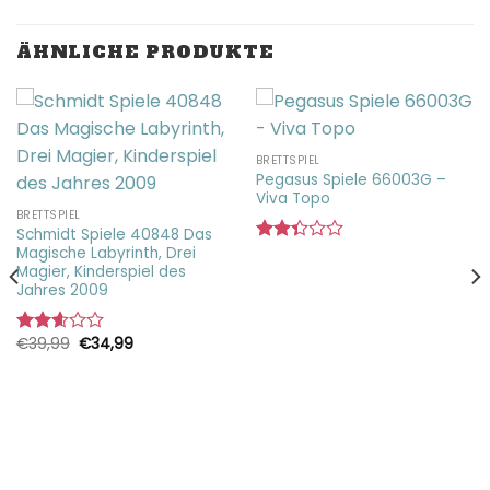
ÄHNLICHE PRODUKTE
BRETTSPIEL
Pegasus Spiele 66003G –
Viva Topo
BRETTSPIEL
Schmidt Spiele 40848 Das
Magische Labyrinth, Drei
Bewertet
Magier, Kinderspiel des
mit
Jahres 2009
2.35
von
5
Ursprünglicher
Aktueller
€
39,99
€
34,99
Bewertet
Preis
Preis
mit
war:
ist:
2.63
€39,99
€34,99.
von 5