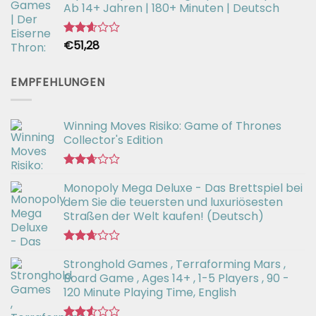
Ab 14+ Jahren | 180+ Minuten | Deutsch
€
51,28
Bewertet
mit
2.59
von 5
EMPFEHLUNGEN
Winning Moves Risiko: Game of Thrones
Collector's Edition
Bewertet
Monopoly Mega Deluxe - Das Brettspiel bei
mit
2.66
dem Sie die teuersten und luxuriösesten
von 5
Straßen der Welt kaufen! (Deutsch)
Bewertet
Stronghold Games , Terraforming Mars ,
mit
2.64
Board Game , Ages 14+ , 1-5 Players , 90 -
von 5
120 Minute Playing Time, English