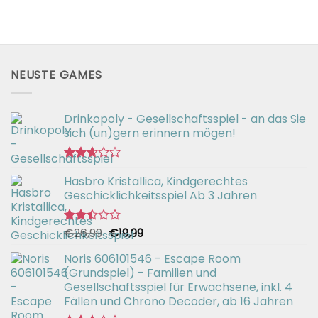
NEUSTE GAMES
Drinkopoly - Gesellschaftsspiel - an das Sie
sich (un)gern erinnern mögen!
Bewertet
Hasbro Kristallica, Kindgerechtes
mit
2.67
Geschicklichkeitsspiel Ab 3 Jahren
von 5
Ursprünglicher
Aktueller
€
26,99
€
19,99
Bewertet
mit
Preis
Preis
2.49
Noris 606101546 - Escape Room
war:
ist:
von 5
(Grundspiel) - Familien und
€26,99
€19,99.
Gesellschaftsspiel für Erwachsene, inkl. 4
Fällen und Chrono Decoder, ab 16 Jahren