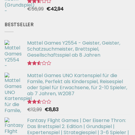
Ursprünglicher
Aktueller
€
56,99
€
42,94
Bewertet
mit
Preis
Preis
2.51
war:
ist:
von 5
BESTSELLER
€56,99
€42,94.
Mattel Games Y2554 - Geister, Geister,
Schatzsuchmeister, Brettspiel,
Gesellschaftsspiel ab 8 Jahren
Bewertet
Mattel Games UNO Kartenspiel für die
mit
2.53
Famile, Perfekt als Kinderspiel, Reisespiel
von 5
oder Spiel für Erwachsene, für 2-10 Spieler,
ab 7 Jahren, W2087
Ursprünglicher
Aktueller
€
12,99
€
8,83
Bewertet
mit
Preis
Preis
2.52
Fantasy Flight Games | Der Eiserne Thron:
war:
ist:
von 5
Das Brettspiel 2. Edition | Grundspiel |
€12,99
€8,83.
Expertenspiel | Strategiespiel | 3-6 Spieler |